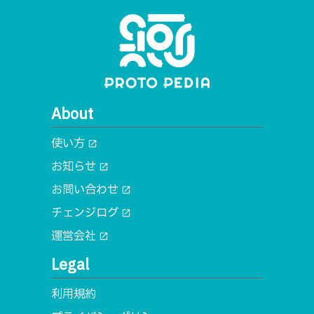
About
使い方
open_in_new
お知らせ
open_in_new
お問い合わせ
open_in_new
チェンジログ
open_in_new
運営会社
open_in_new
Legal
利用規約