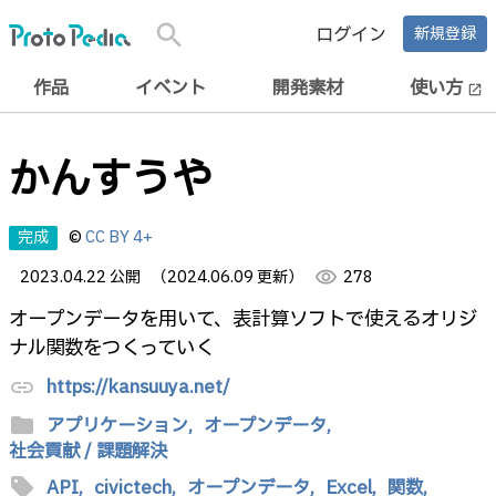
search
ログイン
新規登録
作品
イベント
開発素材
使い方
open_in_new
かんすうや
完成
©
CC BY 4+
2023.04.22 公開
（2024.06.09 更新）
visibility
278
オープンデータを用いて、表計算ソフトで使えるオリジ
ナル関数をつくっていく
https://kansuuya.net/
link
folder
アプリケーション,
オープンデータ,
社会貢献 / 課題解決
sell
API,
civictech,
オープンデータ,
Excel,
関数,