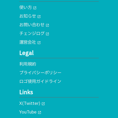
使い方
open_in_new
お知らせ
open_in_new
お問い合わせ
open_in_new
チェンジログ
open_in_new
運営会社
open_in_new
Legal
利用規約
プライバシーポリシー
ロゴ使用ガイドライン
Links
X(Twitter)
open_in_new
YouTube
open_in_new