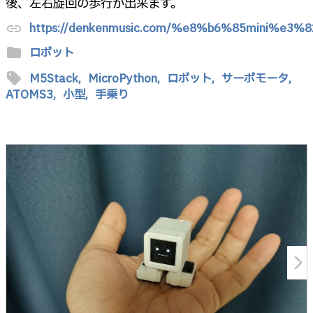
後、左右旋回の歩行が出来ます。
https://denkenmusic.com/%e8%b6%85mi
link
folder
ロボット
sell
M5Stack,
MicroPython,
ロボット,
サーボモータ,
ATOMS3,
小型,
手乗り
arrow_forward_ios