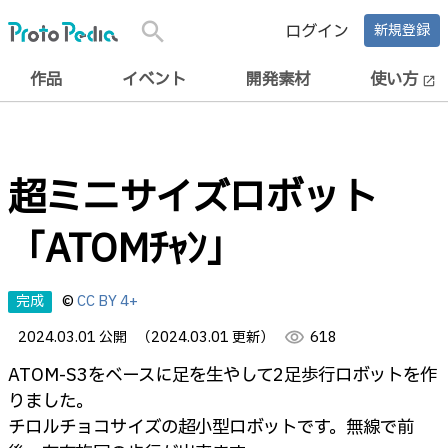
search
ログイン
新規登録
作品
イベント
開発素材
使い方
open_in_new
超ミニサイズロボット
「ATOMﾁｬﾝ」
完成
©
CC BY 4+
2024.03.01 公開
（2024.03.01 更新）
visibility
618
ATOM-S3をベースに足を生やして2足歩行ロボットを作
りました。
チロルチョコサイズの超小型ロボットです。無線で前