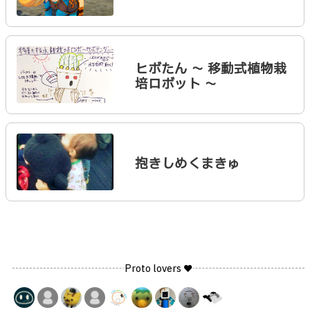
ヒボたん 〜 移動式植物栽
培ロボット 〜
抱きしめくまきゅ
Proto lovers ♥