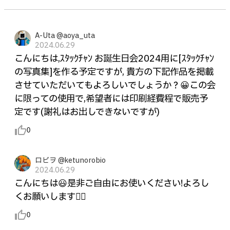
A-Uta @aoya_uta
2024.06.29
こんにちは,ｽﾀｯｸﾁｬﾝ お誕生日会2024用に[ｽﾀｯｸﾁｬﾝ
の写真集]を作る予定ですが, 貴方の下記作品を掲載
させていただいてもよろしいでしょうか？😀この会
に限っての使用で,希望者には印刷経費程で販売予
定です(謝礼はお出しできないですが)
thumb_up_alt
0
ロビヲ @ketunorobio
2024.06.29
こんにちは😃是非ご自由にお使いください!よろし
くお願いします🙇‍♀
thumb_up_alt
0