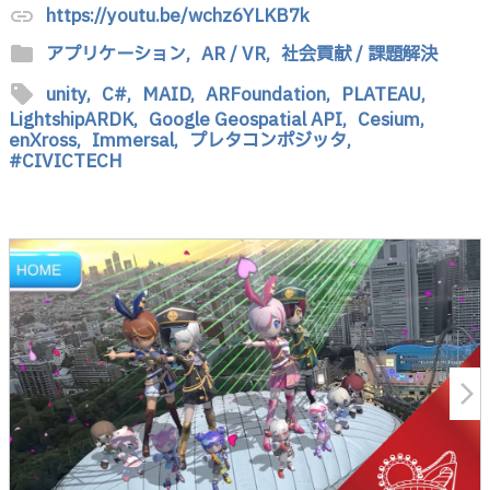
https://youtu.be/wchz6YLKB7k
link
folder
アプリケーション,
AR / VR,
社会貢献 / 課題解決
sell
unity,
C#,
MAID,
ARFoundation,
PLATEAU,
LightshipARDK,
Google Geospatial API,
Cesium,
enXross,
Immersal,
プレタコンポジッタ,
#CIVICTECH
arrow_forward_ios