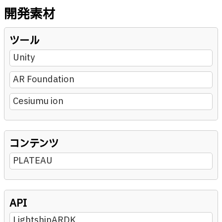
開発素材
ツール
Unity
AR Foundation
Cesiumu ion
コンテンツ
PLATEAU
API
LightshipARDK