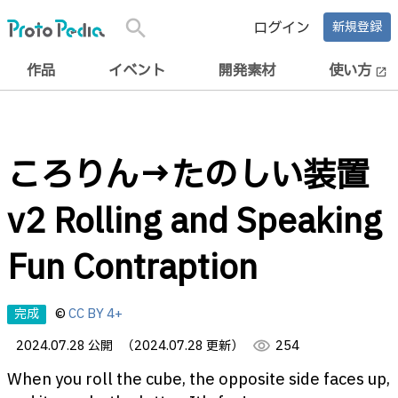
search
ログイン
新規登録
作品
イベント
開発素材
使い方
open_in_new
ころりん→たのしい装置
v2 Rolling and Speaking
Fun Contraption
完成
©
CC BY 4+
2024.07.28 公開
（2024.07.28 更新）
visibility
254
When you roll the cube, the opposite side faces up,