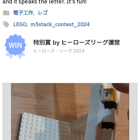
and it speaks the letter. It's fun!
folder
電子工作,
レゴ
sell
LEGO,
m5stack_contest_2024
特別賞 by ヒーローズリーグ運営
ヒーローズ・リーグ 2024