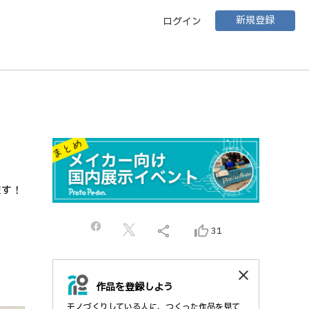
新規登録
ログイン
ます！
share
thumb_up_alt
31
close
作品を登録しよう
モノづくりしている人に、つくった作品を見て