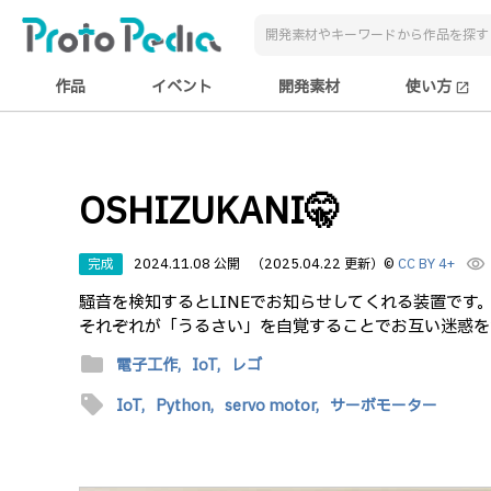
作品
イベント
開発素材
使い方
open_in_new
OSHIZUKANI🤫
完成
2024.11.08 公開
（2025.04.22 更新）
©
CC BY 4+
visibility
騒音を検知するとLINEでお知らせしてくれる装置で
それぞれが「うるさい」を自覚することでお互い迷惑を
folder
電子工作,
IoT,
レゴ
sell
IoT,
Python,
servo motor,
サーボモーター