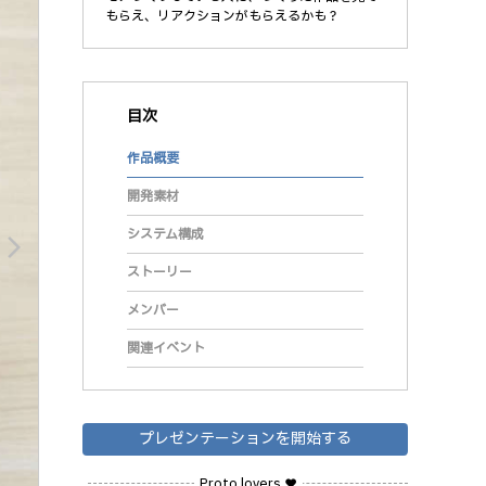
もらえ、リアクションがもらえるかも？
目次
作品概要
開発素材
システム構成
arrow_forward_ios
ストーリー
メンバー
関連イベント
プレゼンテーションを開始する
Proto lovers ♥