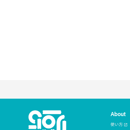
About
使い方
open_in_new