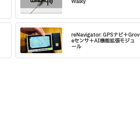
Walky
reNavigator: GPSナビ＋Grov
eセンサ＋AI機能拡張モジュ
ール