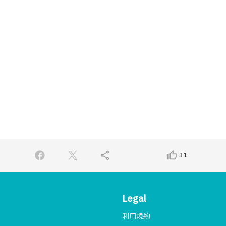
share
thumb_up_alt
31
Legal
利用規約