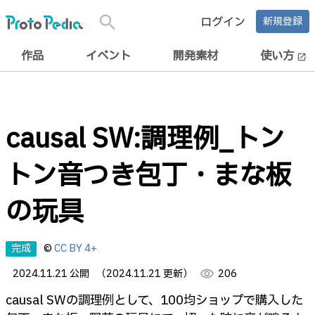
search
ログイン
新規登録
作品
イベント
開発素材
使い方
open_in_new
causal SW:調理例_トン
トン音つき包丁・まな板
の玩具
完成
©
CC BY 4+
2024.11.21 公開
（2024.11.21 更新）
visibility
206
causal SWの調理例として、100均ショップで購入した