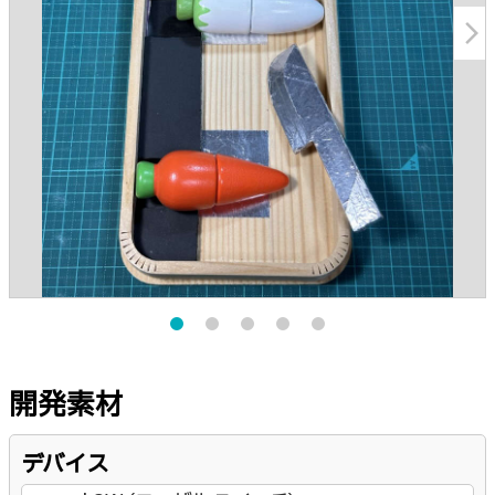
arrow_forward_ios
開発素材
デバイス