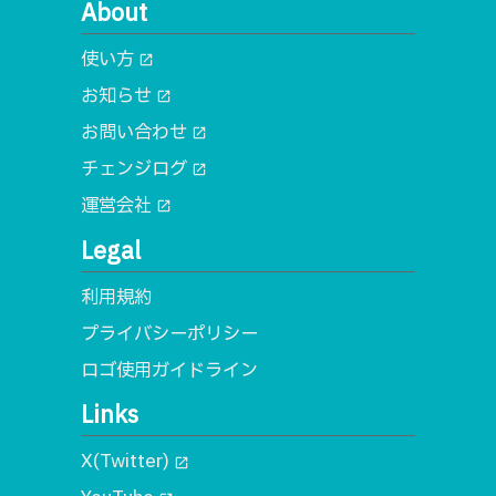
About
使い方
open_in_new
お知らせ
open_in_new
お問い合わせ
open_in_new
チェンジログ
open_in_new
運営会社
open_in_new
Legal
利用規約
プライバシーポリシー
ロゴ使用ガイドライン
Links
X(Twitter)
open_in_new