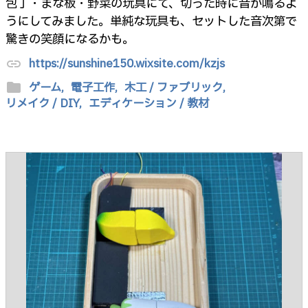
包丁・まな板・野菜の玩具にて、切った時に音が鳴るよ
うにしてみました。単純な玩具も、セットした音次第で
驚きの笑顔になるかも。
https://sunshine150.wixsite.com/kzjs
link
folder
ゲーム,
電子工作,
木工 / ファブリック,
リメイク / DIY,
エディケーション / 教材