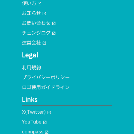
使い方
open_in_new
お知らせ
open_in_new
お問い合わせ
open_in_new
チェンジログ
open_in_new
運営会社
open_in_new
Legal
利用規約
プライバシーポリシー
ロゴ使用ガイドライン
Links
X(Twitter)
open_in_new
YouTube
open_in_new
connpass
open_in_new