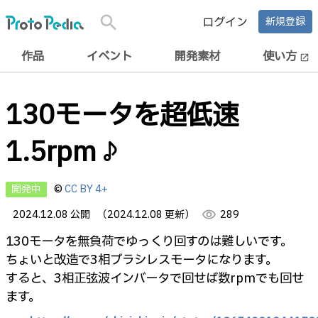
search
ログイン
新規登録
作品
イベント
開発素材
使い方
open_in_new
130モータを超低速
1.5rpm♪
開発中
©
CC BY 4+
2024.12.08 公開
（2024.12.08 更新）
visibility
289
130モータを無負荷でゆっくり回すのは難しいです。
ちょいと改造で3相ブラシレスモータになります。
すると、3相正弦波インバータで回せば数rpmでも回せ
ます。