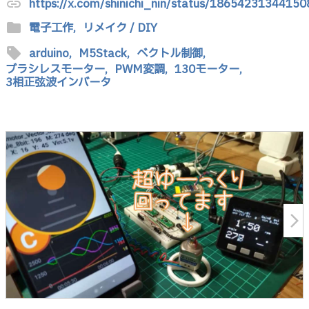
https://x.com/shinichi_nin/status/1865423134415
link
folder
電子工作,
リメイク / DIY
sell
arduino,
M5Stack,
ベクトル制御,
ブラシレスモーター,
PWM変調,
130モーター,
3相正弦波インバータ
arrow_forward_ios