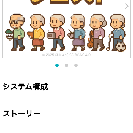
arrow_forward_ios
システム構成
ストーリー