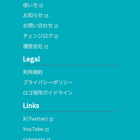
使い方
open_in_new
お知らせ
open_in_new
お問い合わせ
open_in_new
チェンジログ
open_in_new
運営会社
open_in_new
Legal
利用規約
プライバシーポリシー
ロゴ使用ガイドライン
Links
X(Twitter)
open_in_new
YouTube
open_in_new
connpass
open_in_new