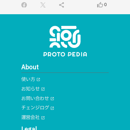
share
thumb_up_alt
0
About
使い方
open_in_new
お知らせ
open_in_new
お問い合わせ
open_in_new
チェンジログ
open_in_new
運営会社
open_in_new
Legal