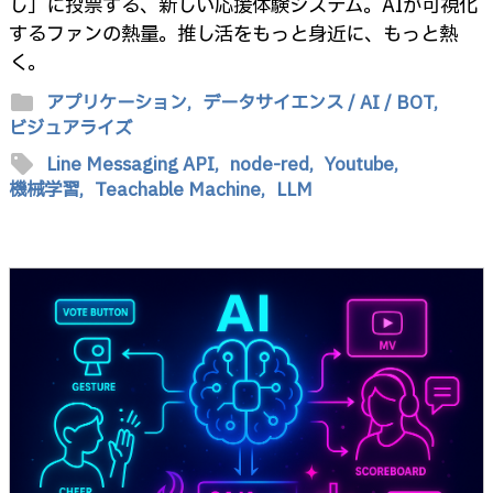
し」に投票する、新しい応援体験システム。AIが可視化
するファンの熱量。推し活をもっと身近に、もっと熱
く。
folder
アプリケーション,
データサイエンス / AI / BOT,
ビジュアライズ
sell
Line Messaging API,
node-red,
Youtube,
機械学習,
Teachable Machine,
LLM