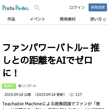
search
ログイン
新規登録
作品
イベント
開発素材
使い方
open_in_new
ファンパワーバトル– 推
しとの距離をAIでゼロ
に！
開発中
©
CC BY 4+
2025.09.18 公開
（2025.09.18 更新）
visibility
127
Teachable Machineによる画像認識でファンが「推