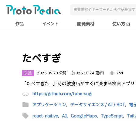
作品
イベント
開発素材
使い方
open_in_new
たべすぎ
供養
2025.09.23 公開
（2025.10.24 更新）
visibility
251
「たべすぎた...」時の飲食店がすぐに決まる検索アプリ
link
https://github.com/tabe-sugi
folder
アプリケーション,
データサイエンス / AI / BOT,
電
sell
react-naitive,
AI,
GoogleMaps,
TypeScript,
Tai