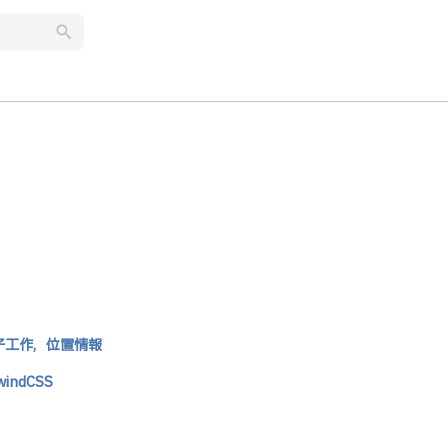
search
子工作,
位置情報
lwindCSS