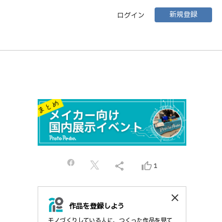
新規登録
ログイン
share
thumb_up_alt
1
close
作品を登録しよう
モノづくりしている人に、つくった作品を見て