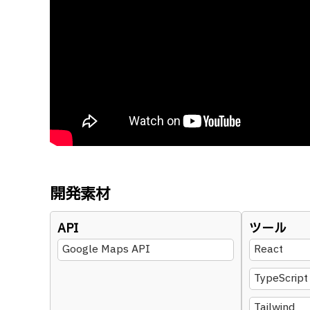
開発素材
API
ツール
Google Maps API
React
TypeScript
Tailwind