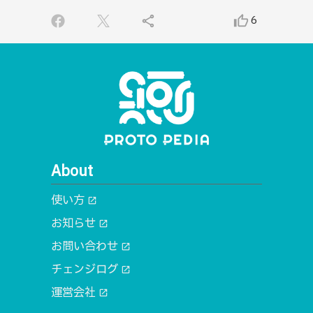
share
thumb_up_alt
6
About
使い方
open_in_new
お知らせ
open_in_new
お問い合わせ
open_in_new
チェンジログ
open_in_new
運営会社
open_in_new