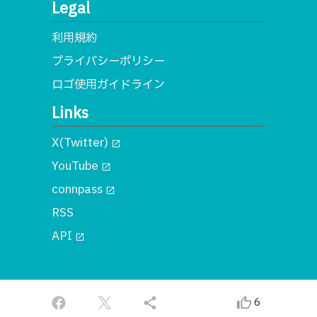
Legal
利用規約
プライバシーポリシー
ロゴ使用ガイドライン
Links
X(Twitter)
open_in_new
YouTube
open_in_new
connpass
open_in_new
RSS
API
open_in_new
© 2018 一般社団法人MA
share
thumb_up_alt
6