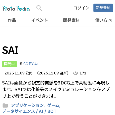
search
ログイン
新規登録
作品
イベント
開発素材
使い方
open_in_new
SAI
開発中
©
CC BY 4+
2025.11.09 公開
（2025.11.09 更新）
visibility
171
SAIは画像から視覚的質感を3DCG上で高精度に再現し
ます。SAIでは化粧品のメイクシミュレーションをアプ
リ上で行うことができます。
folder
アプリケーション,
ゲーム,
データサイエンス / AI / BOT