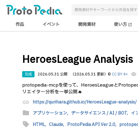
作品
イベント
開発素材
使い方
open_in_new
HeroesLeague Analysis
完成
2026.05.31 公開
（2026.05.31 更新）
©
CC BY 4+
visibility
protopedia-mcpを使って、HeroesLeagueとP
リエイター分析を一挙公開🔥
link
https://qurihara.github.io/HeroesLeague-analysis/
folder
アプリケーション,
データサイエンス / AI / BOT,
イ
sell
HTML,
Claude,
ProtoPedia API Ver 2.0,
protope