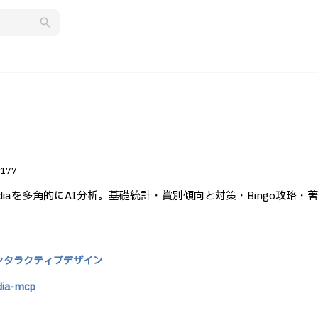
search
177
rotopediaを多角的にAI分析。基礎統計・賞別傾向と対策・Bingo攻略・
ンタラクティブデザイン
dia-mcp