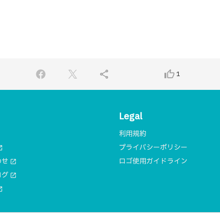
share
thumb_up_alt
1
Legal
利用規約
プライバシーポリシー
n_new
わせ
ロゴ使用ガイドライン
open_in_new
ログ
open_in_new
n_new