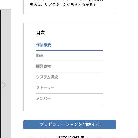
もらえ、リアクションがもらえるかも？
目次
作品概要
動画
開発素材
システム構成
arrow_forward_ios
ストーリー
メンバー
プレゼンテーションを開始する
Proto lovers ♥