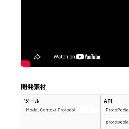
開発素材
ツール
API
Model Context Protocol
ProtoPedia
protopedi