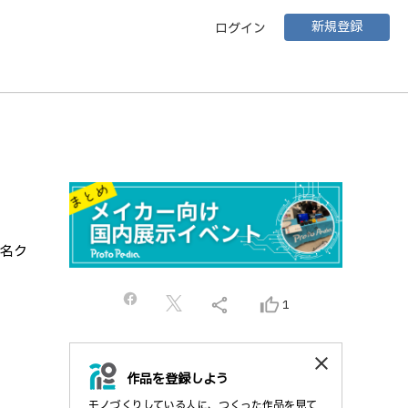
新規登録
ログイン
著名ク
share
thumb_up_alt
1
close
作品を登録しよう
モノづくりしている人に、つくった作品を見て