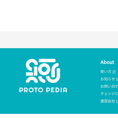
About
使い方
open_in_new
お知らせ
open_i
お問い合
チェンジ
運営会社
open_i