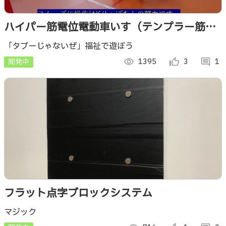
ハイパー筋電位電動車いす（テンプラー筋電
位if）
「タブーじゃないぜ」福祉で遊ぼう
開発中
visibility
1395
thumb_up_alt
3
comment
1
フラット点字ブロックシステム
マジック