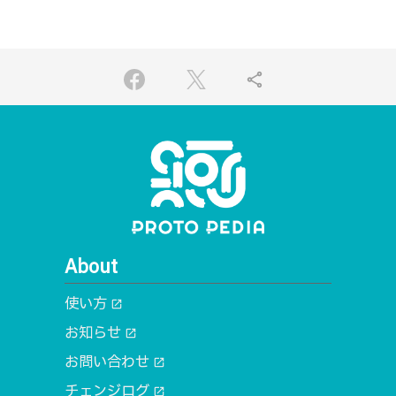
share
About
使い方
open_in_new
お知らせ
open_in_new
お問い合わせ
open_in_new
チェンジログ
open_in_new