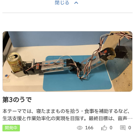
keyboard_arrow_up
閉じる
第3のうで
本テーマでは、寝たままものを拾う・食事を補助するなど、
生活支援と作業効率化の実現を目指す。最終目標は、音声認
識で指示を受け取り、カメラで対象物を検知して、第3の腕
開発中
visibility
166
thumb_up_alt
0
comment
0
を自動制御することを目標とする。