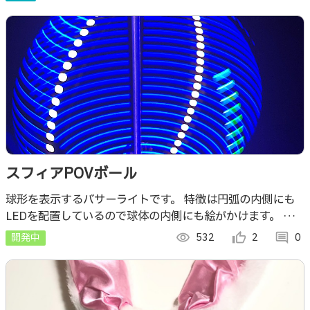
スフィアPOVボール
球形を表示するバサーライトです。 特徴は円弧の内側にも
LEDを配置しているので球体の内側にも絵がかけます。 内
側にもLEDがあることによる効果 ・描画したものが空中に
開発中
visibility
532
thumb_up_alt
2
comment
0
浮く感じがします。