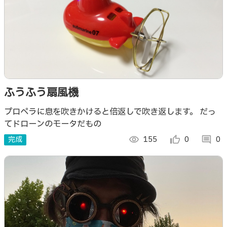
ふうふう扇風機
プロペラに息を吹きかけると倍返しで吹き返します。 だっ
てドローンのモータだもの
完成
visibility
155
thumb_up_alt
0
comment
0