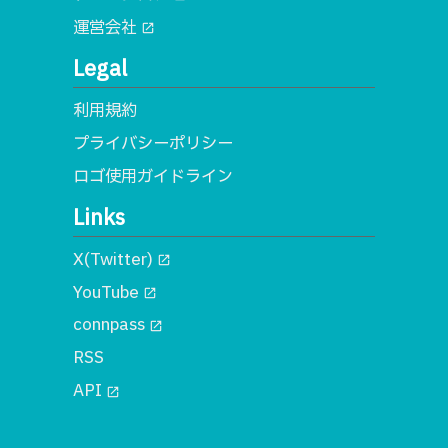
運営会社
open_in_new
Legal
利用規約
プライバシーポリシー
ロゴ使用ガイドライン
Links
X(Twitter)
open_in_new
YouTube
open_in_new
connpass
open_in_new
RSS
API
open_in_new