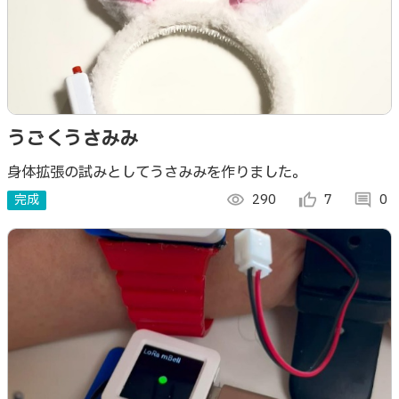
うごくうさみみ
身体拡張の試みとしてうさみみを作りました。
完成
visibility
290
thumb_up_alt
7
comment
0