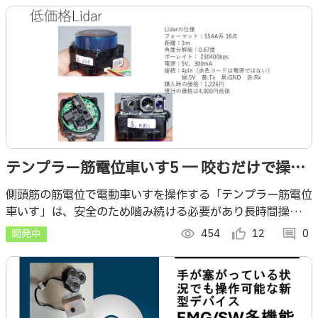
テンプラー筋電位車いす5 ― 咬むだけで操作
できる電動車いすと、オート走行＋LiDAR安
側頭筋の筋電位で電動車いすを操作する「テンプラー筋電位
車いす」は、安全のため噛み続ける必要があり長時間操作が
全制御 ―
課題でした。本作では入力保持と安全停止を導入し、負担を
開発中
visibility
454
thumb_up_alt
12
comment
0
減らしながら安全な操作を実現します。