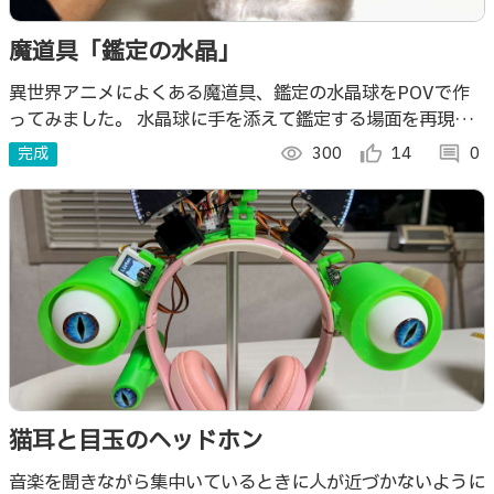
魔道具「鑑定の水晶」
異世界アニメによくある魔道具、鑑定の水晶球をPOVで作
ってみました。 水晶球に手を添えて鑑定する場面を再現し
てみました。 そのためタッチの検出には透明電極を使った
完成
visibility
300
thumb_up_alt
14
comment
0
静電容量センサーを使用しています。
猫耳と目玉のヘッドホン
音楽を聞きながら集中いているときに人が近づかないように