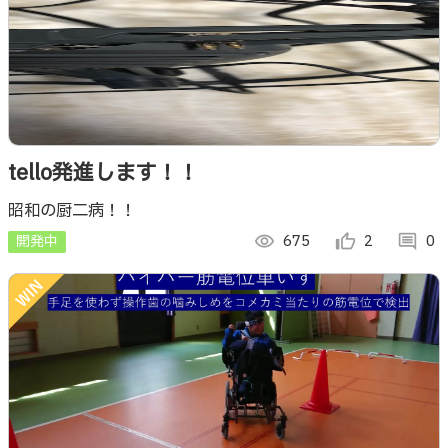
tello発進します！！
昭和の厨二病！！
開発中
visibility
675
thumb_up_alt
2
comment
0