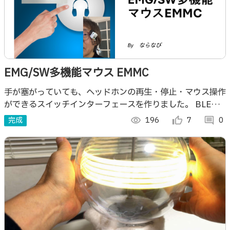
EMG/SW多機能マウス EMMC
手が塞がっていても、ヘッドホンの再生・停止・マウス操作
ができるスイッチインターフェースを作りました。 BLEマ
ウス＋メディアコントロールに対応しており、PCやタブレ
完成
visibility
196
thumb_up_alt
7
comment
0
ットの操作を手放しで行えます。