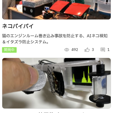
ネコバイバイ
猫のエンジンルーム巻き込み事故を防止する、AIネコ検知
＆イタズラ防止システム。
開発中
visibility
492
thumb_up_alt
3
comment
1