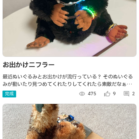
お出かけニフラー
最近ぬいぐるみとお出かけが流行っている？ そのぬいぐる
みが動いたり見つめてくれたりしてくれたら素敵だなぁと思
いぬいぐるみを改造してみました。
完成
visibility
475
thumb_up_alt
9
comment
2