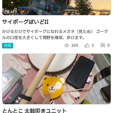
サイボーグぽいどII
かけるだけでサイボーグになれるメガネ（見ため） ゴーグ
ルの口径を大きくして視野を確保、歩けます。
完成
visibility
265
thumb_up_alt
2
comment
0
とんとこ 太鼓叩きユニット