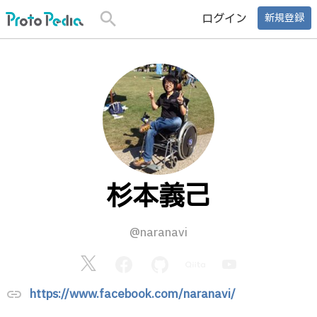
search
ログイン
新規登録
杉本義己
@naranavi
https://www.facebook.com/naranavi/
link