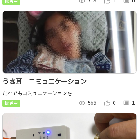
開発中
visibility
716
thumb_up_alt
1
comment
0
うさ耳 コミュニケーション
だれでもコミュニケーションを
開発中
visibility
565
thumb_up_alt
0
comment
1