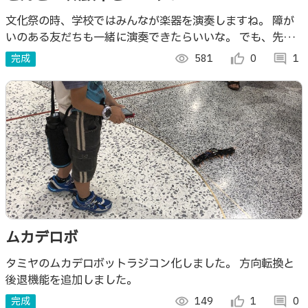
文化祭の時、学校ではみんなが楽器を演奏しますね。 障が
いのある友だちも一緒に演奏できたらいいな。 でも、先生
がずっと手伝うのはちょっと。 スイッチを使って、簡単に
完成
visibility
581
thumb_up_alt
0
comment
1
演奏できないかな？
ムカデロボ
タミヤのムカデロボットラジコン化しました。 方向転換と
後退機能を追加しました。
完成
visibility
149
thumb_up_alt
1
comment
0