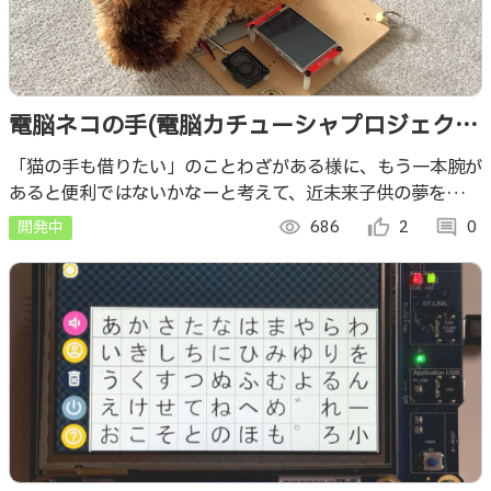
電脳ネコの手(電脳カチューシャプロジェクト
２)
「猫の手も借りたい」のことわざがある様に、もう一本腕が
あると便利ではないかなーと考えて、近未来子供の夢をかな
えるために、電脳ネコの手(腕)を作ってしまいました。 詳し
開発中
visibility
686
thumb_up_alt
2
comment
0
い内容は、下記のブログで