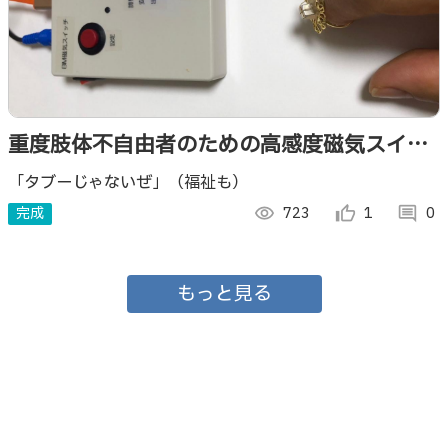
重度肢体不自由者のための高感度磁気スイッ
チ ROHM MI型3 軸デジタル磁気センサIC
「タブーじゃないぜ」（福祉も）
BM1422AGMV
完成
visibility
723
thumb_up_alt
1
comment
0
もっと見る