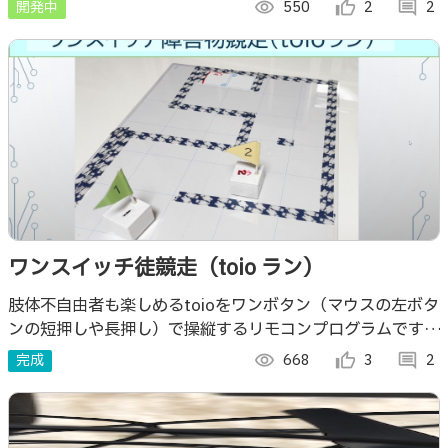
開発中
visibility
550
thumb_up_alt
2
comment
2
ワンスイッチ徒競走（toio ラン）
肢体不自由者も楽しめるtoioをワンボタン（マウスの左ボタ
ンの短押しや長押し）で操縦するリモコンプログラムです。
短押しで90度旋回、長押しで前進になります。
完成
visibility
668
thumb_up_alt
3
comment
2