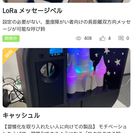
LoRa メッセージベル
設定の必要がない、重度障がい者向けの長距離双方向メッセ
ージが可能な呼び鈴
開発中
visibility
408
thumb_up_alt
4
comment
0
キャッシュル
【習慣化を取り入れたい人に向けての製品】 モチベーショ