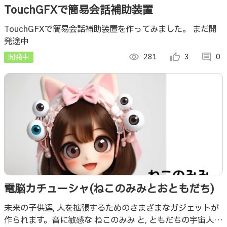
TouchGFXで簡易会話補助装置
TouchGFXで簡易会話補助装置を作ってみました。 まだ開
発途中
開発中
visibility
281
thumb_up_alt
3
comment
0
電脳カチューシャ(ねこのみみとおともだち)
未来の子供達, 人を拡張するためのさまざまなガジェットが
作られます。音に敏感な ねこのみみ と, ともだちの宇宙人の