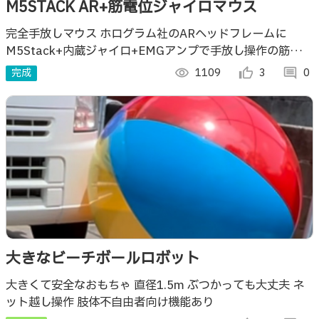
M5STACK AR+筋電位ジャイロマウス
完全手放しマウス ホログラム社のARヘッドフレームに
M5Stack+内蔵ジャイロ+EMGアンプで手放し操作の筋電ジ
ャイロマウスを製作しました。 EMS Mouse without hands
完成
visibility
1109
thumb_up_alt
3
comment
0
大きなビーチボールロボット
大きくて安全なおもちゃ 直径1.5m ぶつかっても大丈夫 ネ
ット越し操作 肢体不自由者向け機能あり