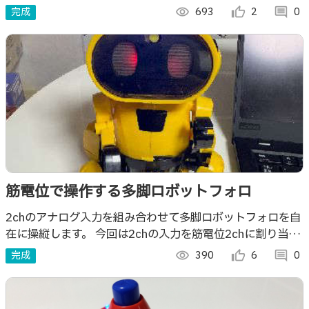
目や猫の手を開発しました。
完成
visibility
693
thumb_up_alt
2
comment
0
筋電位で操作する多脚ロボットフォロ
2chのアナログ入力を組み合わせて多脚ロボットフォロを自
在に操縦します。 今回は2chの入力を筋電位2chに割り当て
ました。
完成
visibility
390
thumb_up_alt
6
comment
0