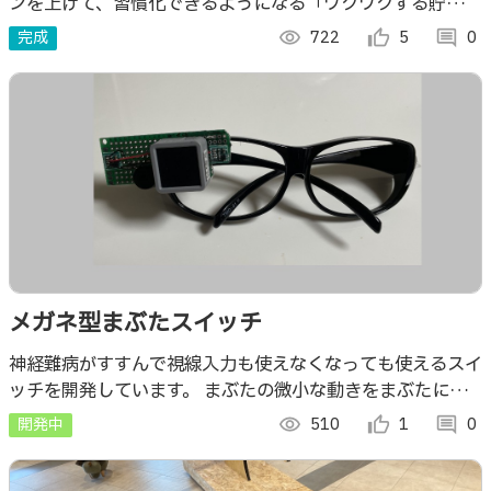
ンを上げて、習慣化できるようになる「ワクワクする貯金
箱」
完成
visibility
722
thumb_up_alt
5
comment
0
メガネ型まぶたスイッチ
神経難病がすすんで視線入力も使えなくなっても使えるスイ
ッチを開発しています。 まぶたの微小な動きをまぶたに貼
り付けた磁石の磁気の変化として捉えます。 メガネ型で脱
開発中
visibility
510
thumb_up_alt
1
comment
0
着が簡便でメガネオンメガネができます。