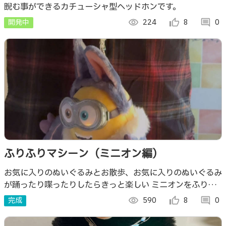
睨む事ができるカチューシャ型ヘッドホンです。
開発中
visibility
224
thumb_up_alt
8
comment
0
ふりふりマシーン（ミニオン編）
お気に入りのぬいぐるみとお散歩、お気に入りのぬいぐるみ
が踊ったり喋ったりしたらきっと楽しい ミニオンをふりふ
りしてみました。
完成
visibility
590
thumb_up_alt
8
comment
0