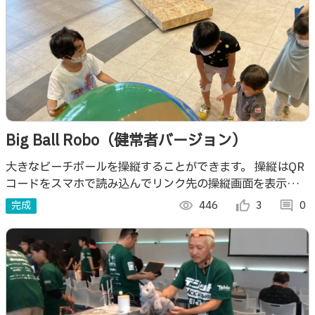
Big Ball Robo（健常者バージョン）
大きなビーチボールを操縦することができます。 操縦はQR
コードをスマホで読み込んでリンク先の操縦画面を表示しま
す。 現在健常者バージョンで表示されてたステックをスラ
完成
visibility
446
thumb_up_alt
3
comment
0
イドすることで前後旋回動作を行います