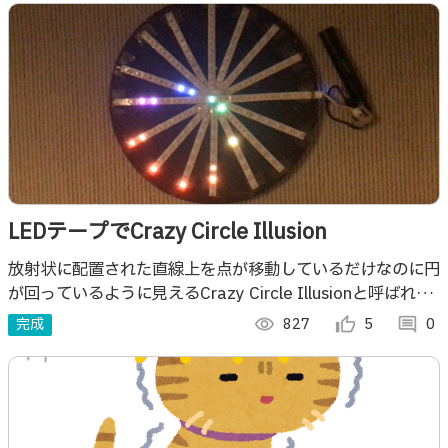
LEDテープでCrazy Circle Illusion
放射状に配置された直線上を点が移動しているだけなのに円
が回っているように見えるCrazy Circle Illusionと呼ばれて
いる錯視があります。これをLEDテープを使って再現してみ
完成
visibility
827
thumb_up_alt
5
comment
0
ました。