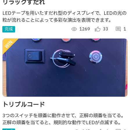
リラックすだれ
LEDテープを用いたすだれ型のディスプレイで、LEDの光の
粒が流れることによって多彩な演出を表現できます。
完成
visibility
1269
thumb_up_alt
33
comment
1
トリプルコード
3つのスイッチを順番に動作させて、正解の順番を当てる。
正解の順番を当てると、規則的な動作でLEDが点滅する。