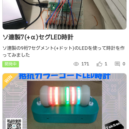
ソ連製7(+α)セグLED時計
ソ連製の9桁7セグメント(+ドット)のLEDを使って時計を作
ってみました
開発中
visibility
171
thumb_up_alt
1
comment
0