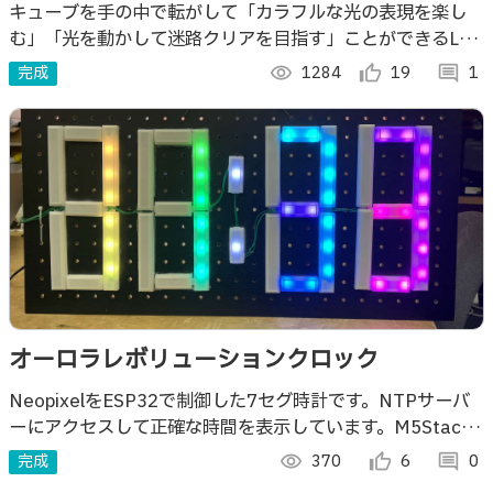
キューブを手の中で転がして「カラフルな光の表現を楽し
む」「光を動かして迷路クリアを目指す」ことができるLED
を全面にちりばめた作品
完成
visibility
1284
thumb_up_alt
19
comment
1
オーロラレボリューションクロック
NeopixelをESP32で制御した7セグ時計です。NTPサーバ
ーにアクセスして正確な時間を表示しています。M5Stack
を使用してHTTPサーバーを立てて任意の時間に変更できる
完成
visibility
370
thumb_up_alt
6
comment
0
ようにしています。