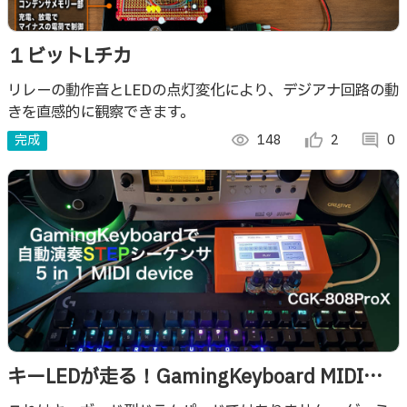
１ビットLチカ
リレーの動作音とLEDの点灯変化により、デジアナ回路の動
きを直感的に観察できます。
完成
visibility
148
thumb_up_alt
2
comment
0
キーLEDが走る！GamingKeyboard MIDIス