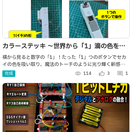
カラーステッキ 〜世界から「1」滴の色をあ
つめよう〜
横から見ると数字の「1」！たった「1」つのボタンでセカ
イの色を吸い取り、魔法のトーチのように光り輝く新感覚カ
ラーセンサートイ。
完成
visibility
114
thumb_up_alt
3
comment
1