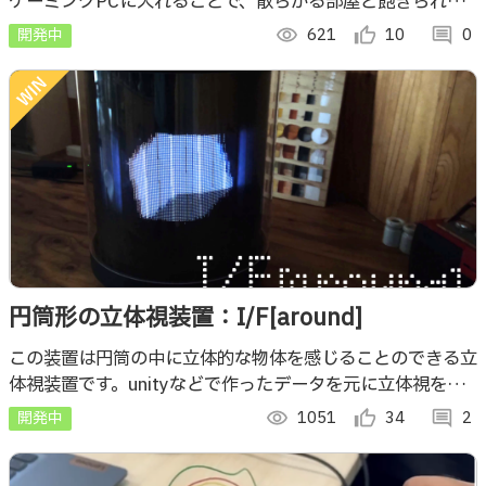
ゲーミングPCに入れることで、散らかる部屋と飽きられる
リスクを同時に解決します。
開発中
visibility
621
thumb_up_alt
10
comment
0
円筒形の立体視装置：I/F[around]
この装置は円筒の中に立体的な物体を感じることのできる立
体視装置です。unityなどで作ったデータを元に立体視を行
うことができます。
開発中
visibility
1051
thumb_up_alt
34
comment
2