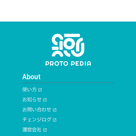
About
使い方
open_in_new
お知らせ
open_in_new
お問い合わせ
open_in_new
チェンジログ
open_in_new
運営会社
open_in_new