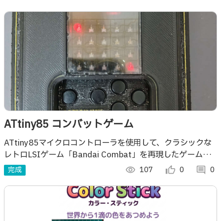
ATtiny85 コンバットゲーム
ATtiny85マイクロコントローラを使用して、クラシックな
レトロLSIゲーム「Bandai Combat」を再現したゲーム機
です。
完成
visibility
107
thumb_up_alt
0
comment
0