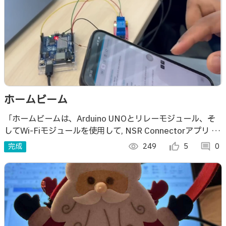
ホームビーム
「ホームビームは、Arduino UNOとリレーモジュール、そ
してWi-Fiモジュールを使用して, NSR Connectorアプリ か
ら照明を遠隔操作できるスマートライト制御システムです.
完成
visibility
249
thumb_up_alt
5
comment
0
ス