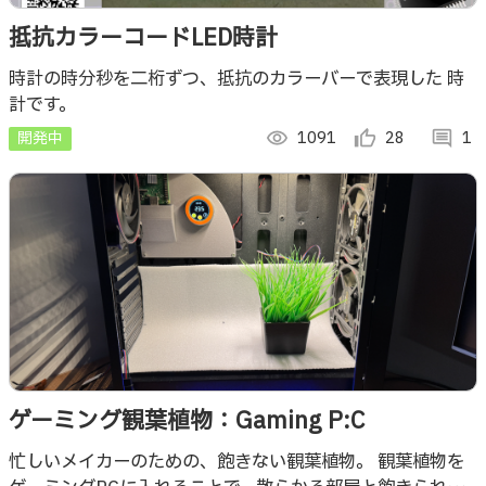
抵抗カラーコードLED時計
時計の時分秒を二桁ずつ、抵抗のカラーバーで表現した 時
計です。
開発中
visibility
1091
thumb_up_alt
28
comment
1
ゲーミング観葉植物：Gaming P:C
忙しいメイカーのための、飽きない観葉植物。 観葉植物を