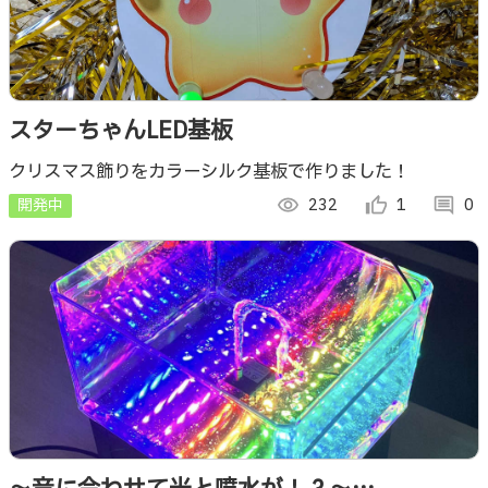
スターちゃんLED基板
クリスマス飾りをカラーシルク基板で作りました！
開発中
visibility
232
thumb_up_alt
1
comment
0