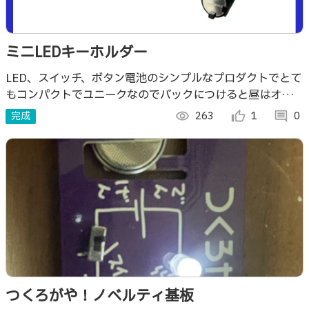
ミニLEDキーホルダー
LED、スイッチ、ボタン電池のシンプルなプロダクトでとて
もコンパクトでユニークなのでバックにつけると昼はオシャ
レ、夜は光らせれば子どもの出歩きなども安心(ただし雨に
完成
visibility
263
thumb_up_alt
1
comment
0
弱い🥲）
つくろがや！ノベルティ基板