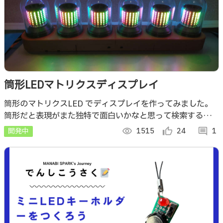
筒形LEDマトリクスディスプレイ
筒形のマトリクスLED でディスプレイを作ってみました。
筒形だと表現がまた独特で面白いかなと思って検索すると、
あまりやっている人いなかったので作ってみました。
開発中
visibility
1515
thumb_up_alt
24
comment
1