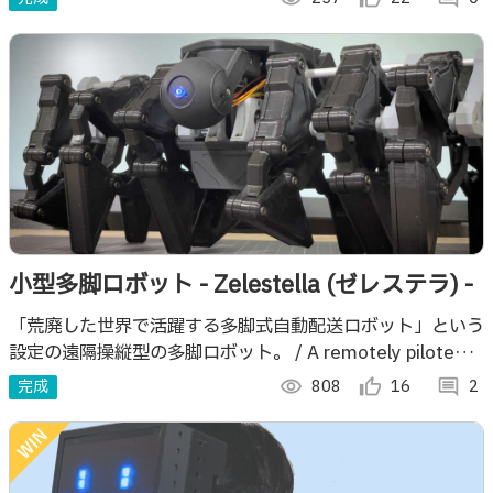
小型多脚ロボット - Zelestella (ゼレステラ) -
「荒廃した世界で活躍する多脚式自動配送ロボット」という
設定の遠隔操縦型の多脚ロボット。 / A remotely piloted
multi-legged robot.
完成
visibility
808
thumb_up_alt
16
comment
2