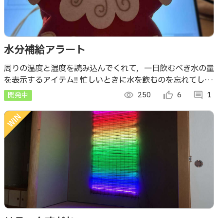
水分補給アラート
周りの温度と湿度を読み込んでくれて，一日飲むべき水の量
を表示するアイテム!! 忙しいときに水を飲むのを忘れてしま
う人のためにLEDで「水を飲みましょう」と知らせ，健康管
開発中
visibility
250
thumb_up_alt
6
comment
1
理をサポートします。