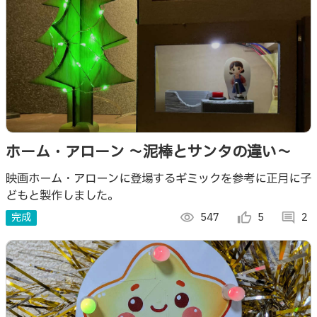
ホーム・アローン ～泥棒とサンタの違い～
映画ホーム・アローンに登場するギミックを参考に正月に子
どもと製作しました。
完成
visibility
547
thumb_up_alt
5
comment
2