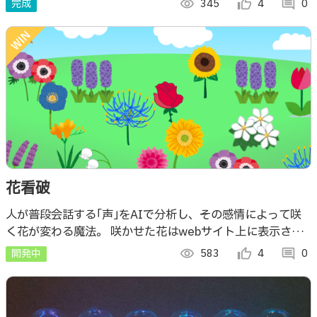
完成
visibility
345
thumb_up_alt
4
comment
0
花看破
人が普段会話する｢声｣をAIで分析し、その感情によって咲
く花が変わる魔法。 咲かせた花はwebサイト上に表示され
る花畑の一部となるため、咲いた花を見返して楽しむことも
開発中
visibility
583
thumb_up_alt
4
comment
0
できます。