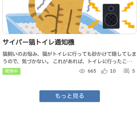
サイバー猫トイレ通知機
猫飼いのお悩み、猫がトイレに行っても砂かけて隠してしま
うので、気づかない。 これがあれば、トイレに行ったこと
を通知してくれるのでお掃除忘れることもなし 汚いままだ
開発中
visibility
665
thumb_up_alt
10
comment
5
と代わりに部屋にしてしまうのを防げる！
もっと見る