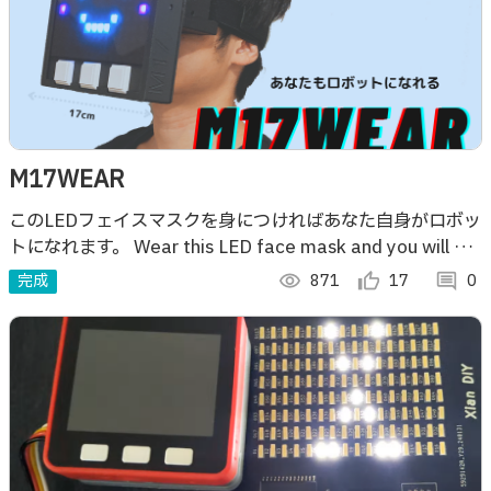
M17WEAR
このLEDフェイスマスクを身につければあなた自身がロボッ
トになれます。 Wear this LED face mask and you will be
like a robot.
完成
visibility
871
thumb_up_alt
17
comment
0