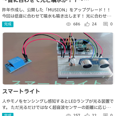
～音に合わせて光と噴水が！？～
MUSION:Rev
昨年作成し、公開した「MUSION」をアップグレード！！
今回は低音に合わせて噴水も噴き出します！ 光に合わせて
噴き出る噴水はとても綺麗です！
完成
visibility
686
thumb_up_alt
24
comment
0
スマートライト
人やモノをセンシングし感知するとLEDランプが光る装置で
す。 ただ光るだけではなく超音波センサーの距離に応じて
LEDの色も変化します。
完成
visibility
257
thumb_up_alt
22
comment
0