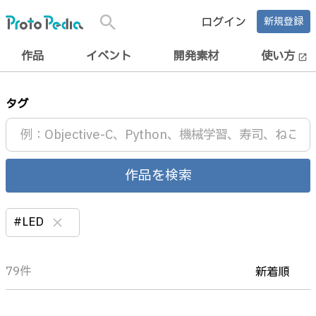
search
ログイン
新規登録
作品
イベント
開発素材
使い方
open_in_new
タグ
作品を検索
#LED
clear
79件
新着順