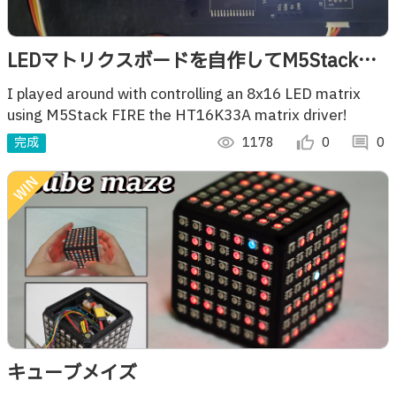
LEDマトリクスボードを自作してM5Stackで
制御してみた
I played around with controlling an 8x16 LED matrix
using M5Stack FIRE the HT16K33A matrix driver!
完成
visibility
1178
thumb_up_alt
0
comment
0
キューブメイズ