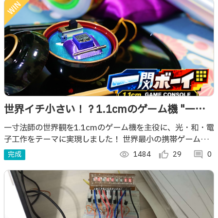
世界イチ小さい！？1.1cmのゲーム機 "一閃
ボーイ！"
一寸法師の世界観を1.1cmのゲーム機を主役に、光・和・電
子工作をテーマに実現しました！ 世界最小の携帯ゲーム&展
示会で遊んで学べる作品を目指し、初心者を巻込んだチーム
完成
visibility
1484
thumb_up_alt
29
comment
0
で多くの“イチ”に挑戦しました。