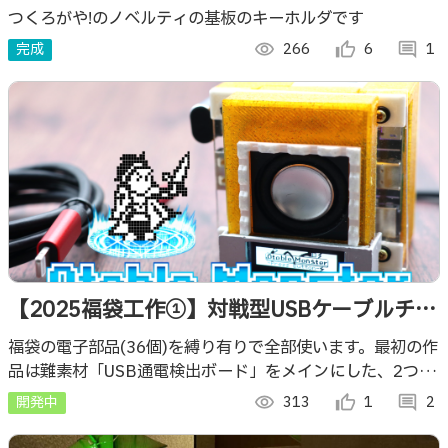
つくろがや!のノベルティの基板のキーホルダです
完成
visibility
266
thumb_up_alt
6
comment
1
【2025福袋工作①】対戦型USBケーブルチェ
ッカー ～オトブルモンスター Ver.α～
福袋の電子部品(36個)を縛り有りで全部使います。最初の作
品は難素材「USB通電検出ボード」をメインにした、2つの
USBケーブルの性能をチェックしてモンスターを出現さ
開発中
visibility
313
thumb_up_alt
1
comment
2
せ、対戦ができるガジェットです。