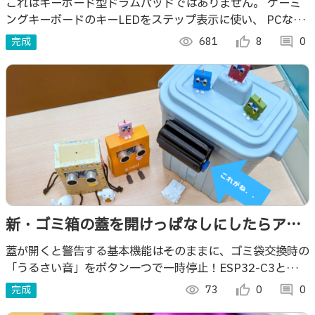
テップシーケンサー CGK-808ProX
これはキーボード型ドラムパッドではありません。 ゲーミ
ングキーボードのキーLEDをステップ表示に使い、 PCなし
で自動演奏するMIDIステップシーケンサーです。 他にも機
完成
visibility
681
thumb_up_alt
8
comment
0
能盛りだくさんの５個イチ
新・ゴミ箱の蓋を開けっぱなしにしたらアカ
ンで 〜用事ある時は黙っとくで〜
蓋が開くと警告する基本機能はそのままに、ゴミ袋交換時の
「うるさい音」をボタン一つで一時停止！ESP32-C3とマガ
ジン式筐体を採用し、低消費電力とUX改善の両立を目指し
完成
visibility
73
thumb_up_alt
0
comment
0
たスマート開閉センサーです。