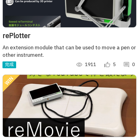
rePlotter
An extension module that can be used to move a pen or
other instrument.
完成
visibility
1911
thumb_up_alt
5
comment
0