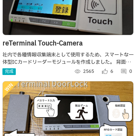
reTerminal Touch-Camera
社内で各種情報収集端末として使用するため、スマートな一
体型ICカードリーダーモジュールを作成しました。 背面に
は前後どちら向きでも使用できる回転式のカメラモジュール
完成
visibility
2565
thumb_up_alt
6
comment
0
も搭載しました。