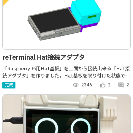
reTerminal Hat接続アダプタ
「Raspberry Pi用Hat基板」を上面から接続出来る「Hat接
続アダプタ」を作りました。Hat基板を取り付けた状態で
reTerminalの側面から脱着出来ます。
完成
visibility
2346
thumb_up_alt
2
comment
2