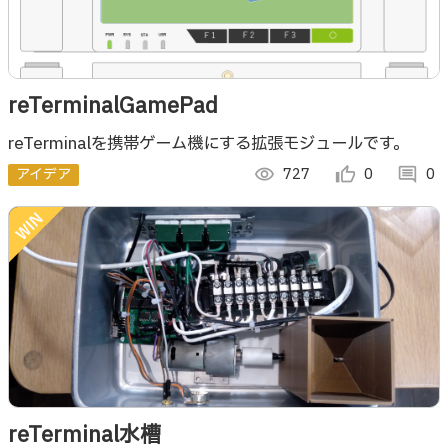
reTerminalGamePad
reTerminalを携帯ゲーム機にする拡張モジュールです。
アイデア
visibility
727
thumb_up_alt
0
comment
0
reTerminal水槽