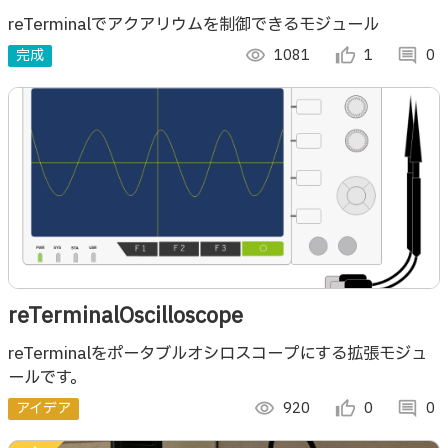
reTerminalでアクアリウムを制御できるモジュール
完成
visibility
1081
thumb_up_alt
1
comment
0
reTerminalOscilloscope
reTerminalをポータブルオシロスコープにする拡張モジュ
ールです。
アイデア
visibility
920
thumb_up_alt
0
comment
0