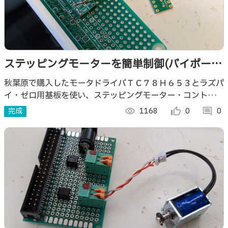
ステッピングモーターを簡単制御(バイポーラ
02)
秋葉原で購入したモータドライバＴＣ７８Ｈ６５３とラズパ
イ・ゼロ用基板を使い、ステッピングモーター・コントロー
ラを作ります。秋月基板、キレイ。
完成
visibility
1168
thumb_up_alt
0
comment
0