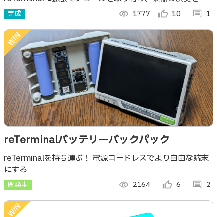
しんだり、リズムマシンのような動作をさせることもできま
完成
visibility
1777
thumb_up_alt
10
comment
1
す。
reTerminalバッテリーバックパック
reTerminalを持ち運ぶ！ 電源コードレスでより自由な端末
にする
開発中
visibility
2164
thumb_up_alt
6
comment
2