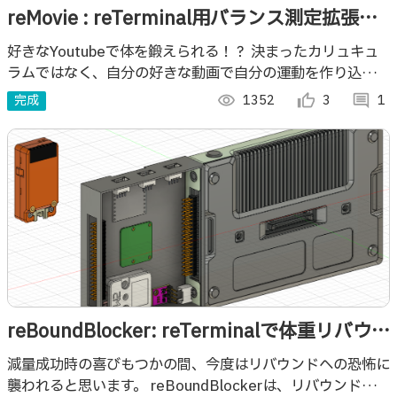
reMovie : reTerminal用バランス測定拡張モ
ジュール
好きなYoutubeで体を鍛えられる！？ 決まったカリュキュ
ラムではなく、自分の好きな動画で自分の運動を作り込む時
代の到来です。 そのためのreTerminalのバランス測定拡張
完成
visibility
1352
thumb_up_alt
3
comment
1
モジュールです。
reBoundBlocker: reTerminalで体重リバウン
ドを防止する!!
減量成功時の喜びもつかの間、今度はリバウンドへの恐怖に
襲われると思います。 reBoundBlockerは、リバウンドしな