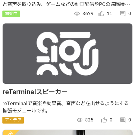
と音声を取り込み、ゲームなどの動画配信やPCの遠隔操作
用KVMとしてディスプレイ付きのreTerminalを最大限に活
開発中
visibility
3679
thumb_up_alt
11
comment
0
かします。
reTerminalスピーカー
reTerminalで音楽や効果音、音声などを出せるようにする
拡張モジュールです。
アイデア
visibility
825
thumb_up_alt
0
comment
0