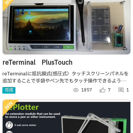
reTerminal PlusTouch
reTerminalに抵抗膜式(感圧式）タッチスクリーンパネルを
追加することで手袋やペン先でもタッチ操作できるようにな
る
完成
visibility
1857
thumb_up_alt
7
comment
1