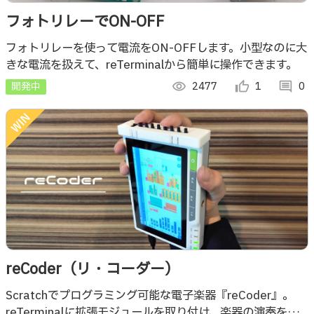
フォトリレーでON-OFF
フォトリレーを使って電流をON-OFFします。小型なのに大
きな電流を扱えて、reTerminalから簡単に操作できます。
開発中
visibility
2477
thumb_up_alt
1
comment
0
reCoder（リ・コーダー）
Scratchでプログラミング可能な電子楽器『reCoder』。
reTerminalに拡張モジュールを取り付け、楽器の演奏を楽