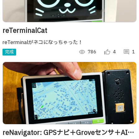
reTerminalCat
reTerminalがネコになっちゃった！
完成
visibility
786
thumb_up_alt
4
comment
1
reNavigator: GPSナビ＋Groveセンサ＋AI機