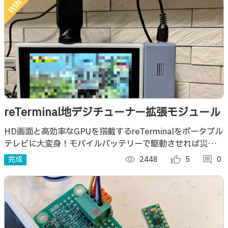
reTerminal地デジチューナー拡張モジュール
HD画面と高効率なGPUを搭載するreTerminalをポータブル
テレビに大変身！モバイルバッテリーで駆動させれば災害時
(※1)やキャンプ(※2)でも省エネで地上デジタル放送を見る
完成
visibility
2448
thumb_up_alt
5
comment
0
ことができます！