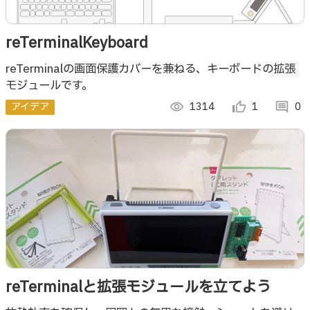
reTerminalKeyboard
reTerminalの画面保護カバーを兼ねる、キーボードの拡張
モジュールです。
アイデア
visibility
1314
thumb_up_alt
1
comment
0
reTerminalと拡張モジュールを立てよう