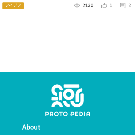
いようにreTerminalが手伝ってくれるシステムです。
アイデア
visibility
2130
thumb_up_alt
1
comment
2
About