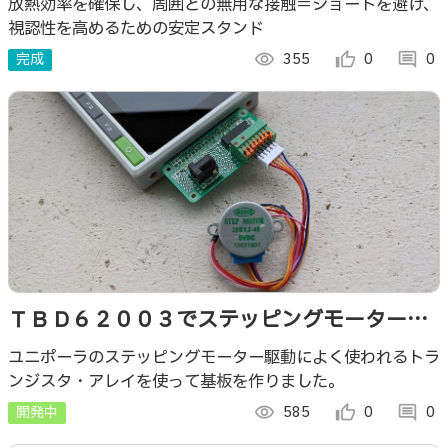
放熱効率を確保し、周囲との無用な接触＝ショートを避け、
視認性を高めるための安定スタンド
完成
visibility
355
thumb_up_alt
0
comment
0
ＴＢＤ６２００３でステッピングモーターを
簡単制御(ユニポーラ)
ユニポーラのステッピングモーター駆動によく使われるトラ
ンジスタ・アレイを使って基板を作りました。
開発中
visibility
585
thumb_up_alt
0
comment
0