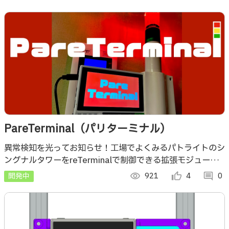
PareTerminal（パリターミナル）
異常検知を光ってお知らせ！工場でよくみるパトライトのシ
ングナルタワーをreTerminalで制御できる拡張モジュール
です。家でノイズキャンセリングイヤホンをしていても、宅
開発中
visibility
921
thumb_up_alt
4
comment
0
配の訪問を見逃しません！