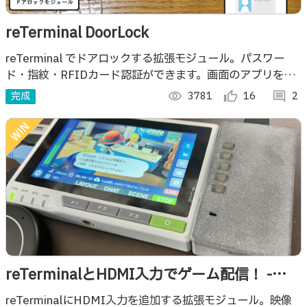
reTerminal DoorLock
reTerminal でドアロックする拡張モジュール。パスワー
ド・指紋・RFIDカード認証ができます。画面のアプリを工
夫することで「リアル脱出ゲーム」も楽しめます。
完成
visibility
3781
thumb_up_alt
16
comment
2
reTerminalとHDMI入力でゲーム配信！ -
HDMI入力拡張モジュール -
reTerminalにHDMI入力を追加する拡張モジュール。映像