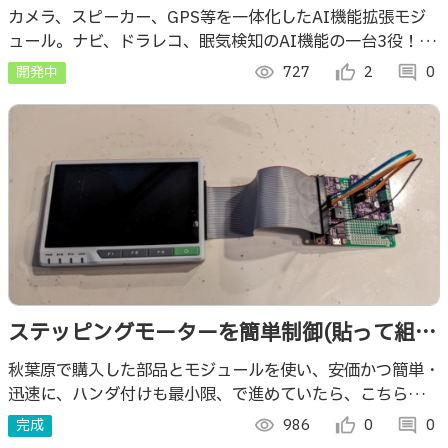
能拡張モジュール
カメラ、スピーカー、GPS等を一体化したAI機能拡張モジ
ュール。ナビ、ドラレコ、眠気検知のAI機能の一台3役！
Groveセンサ付け替えにより、スマートスピーカーやAIデ
開発中
visibility
727
thumb_up_alt
2
comment
0
ジタルサイネージにも早変り！
ステッピングモーターを簡単制御(貼って組立
てバイポーラ01)
秋葉原で購入した部品とモジュールを使い、安価かつ簡単・
迅速に、ハンダ付けも最小限、で進めていたら、こちらのサ
イト名と偶然に一致してしまう「ラピド・プロトタイピン
完成
visibility
986
thumb_up_alt
0
comment
0
グ」を地で行くものができました。