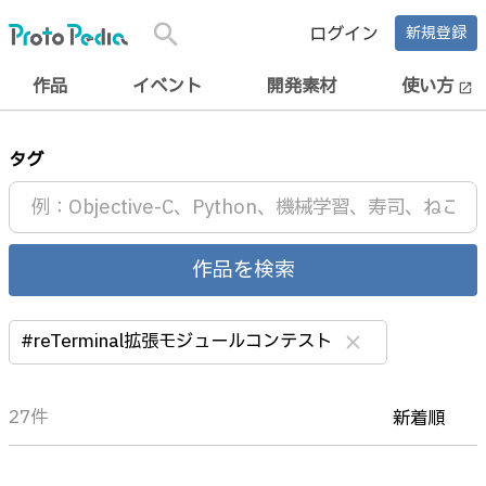
search
ログイン
新規登録
作品
イベント
開発素材
使い方
open_in_new
タグ
作品を検索
#reTerminal拡張モジュールコンテスト
clear
27件
新着順