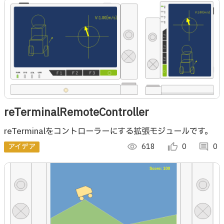
reTerminalRemoteController
reTerminalをコントローラーにする拡張モジュールです。
アイデア
visibility
618
thumb_up_alt
0
comment
0