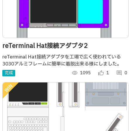
reTerminal Hat接続アダプタ2
reTerminal Hat接続アダプタを工場で広く使われている
3030アルミフレームに簡単に着脱出来る様にしました。
完成
visibility
1095
thumb_up_alt
1
comment
0