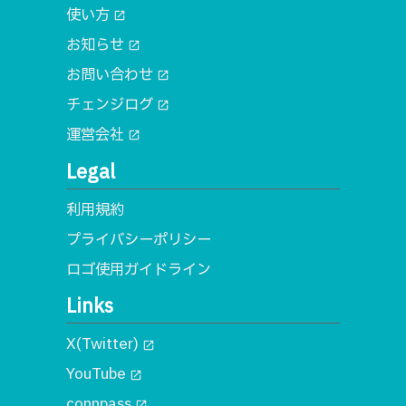
使い方
open_in_new
お知らせ
open_in_new
お問い合わせ
open_in_new
チェンジログ
open_in_new
運営会社
open_in_new
Legal
利用規約
プライバシーポリシー
ロゴ使用ガイドライン
Links
X(Twitter)
open_in_new
YouTube
open_in_new
connpass
open_in_new