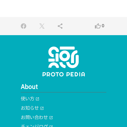
share
thumb_up_alt
0
About
使い方
open_in_new
お知らせ
open_in_new
お問い合わせ
open_in_new
チェンジログ