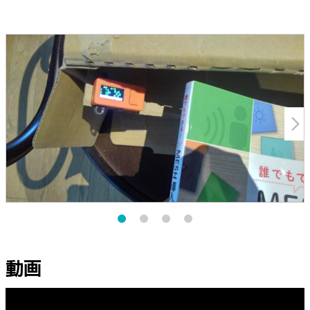
arrow_forward_ios
動画