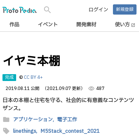
search
ログイン
新規登録
作品
イベント
開発素材
使い方
open_in_new
イヤミ本棚
完成
©
CC BY 4+
2019.08.11 公開
（2021.09.07 更新）
visibility
487
日本の本棚と住宅を守る、社会的に有意義なコンテンツ
ザンス。
folder
アプリケーション,
電子工作
sell
linethings,
M5Stack_contest_2021