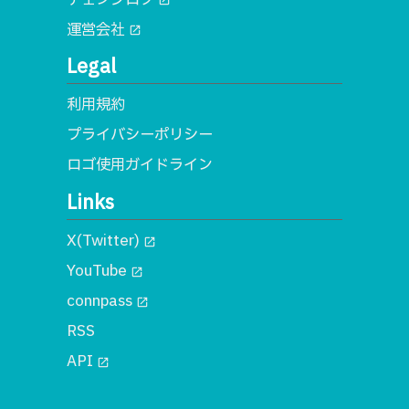
open_in_new
運営会社
open_in_new
Legal
利用規約
プライバシーポリシー
ロゴ使用ガイドライン
Links
X(Twitter)
open_in_new
YouTube
open_in_new
connpass
open_in_new
RSS
API
open_in_new