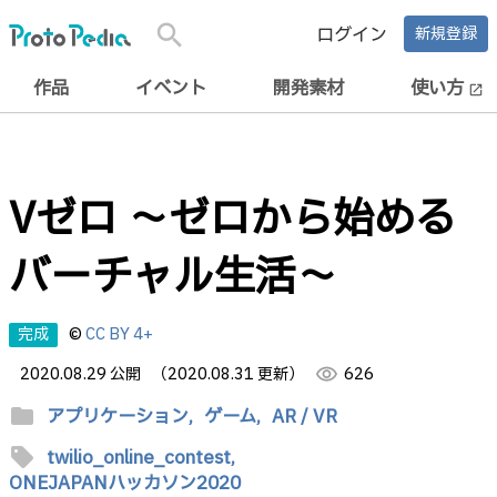
search
ログイン
新規登録
作品
イベント
開発素材
使い方
open_in_new
Vゼロ ～ゼロから始める
バーチャル生活～
完成
©
CC BY 4+
2020.08.29 公開
（2020.08.31 更新）
visibility
626
folder
アプリケーション,
ゲーム,
AR / VR
sell
twilio_online_contest,
ONEJAPANハッカソン2020