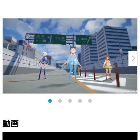
arrow_forward_ios
動画