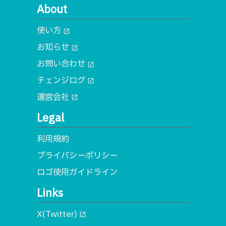
About
使い方
open_in_new
お知らせ
open_in_new
お問い合わせ
open_in_new
チェンジログ
open_in_new
運営会社
open_in_new
Legal
利用規約
プライバシーポリシー
ロゴ使用ガイドライン
Links
X(Twitter)
open_in_new