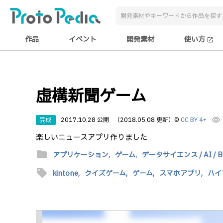
作品
イベント
開発素材
使い方
open_in_new
虚構新聞ゲーム
完成
2017.10.28 公開
（2018.05.08 更新）
©
CC BY 4+
visibility
楽しいニュースアプリ作りました
folder
アプリケーション,
ゲーム,
データサイエンス / AI / B
sell
kintone,
クイズゲーム,
ゲーム,
スマホアプリ,
ハイ