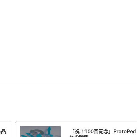
作品
「祝！100回記念」ProtoPed