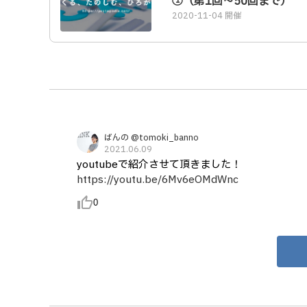
①（第1回〜50回まで）
2020-11-04 開催
ばんの @tomoki_banno
2021.06.09
youtubeで紹介させて頂きました！
https://youtu.be/6Mv6eOMdWnc
thumb_up_alt
0