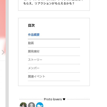
もらえ、リアクションがもらえるかも？
目次
作品概要
動画
arrow_forward_ios
開発素材
ストーリー
メンバー
関連イベント
Proto lovers ♥