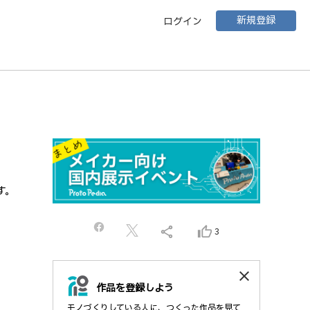
新規登録
ログイン
す。
share
thumb_up_alt
3
close
作品を登録しよう
モノづくりしている人に、つくった作品を見て