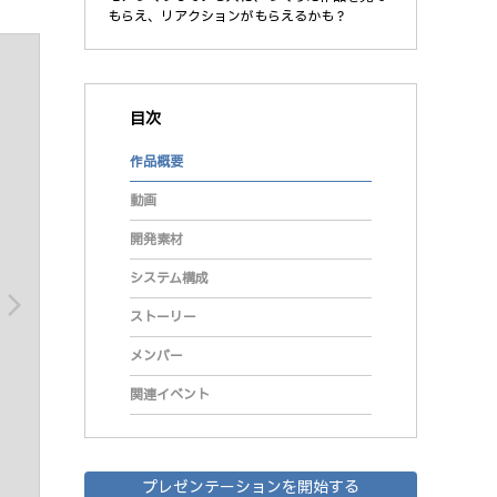
もらえ、リアクションがもらえるかも？
目次
作品概要
動画
開発素材
システム構成
arrow_forward_ios
ストーリー
メンバー
関連イベント
プレゼンテーションを開始する