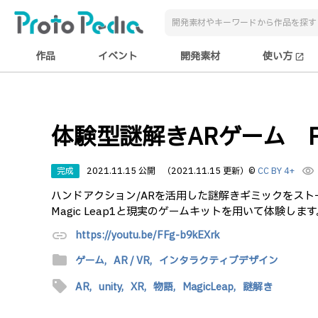
作品
イベント
開発素材
使い方
open_in_new
体験型謎解きARゲーム Proj
完成
2021.11.15 公開
（2021.11.15 更新）
©
CC BY 4+
visibility
ハンドアクション/ARを活用した謎解きギミックをス
Magic Leap1と現実のゲームキットを用いて体験します
link
https://youtu.be/FFg-b9kEXrk
folder
ゲーム,
AR / VR,
インタラクティブデザイン
sell
AR,
unity,
XR,
物語,
MagicLeap,
謎解き