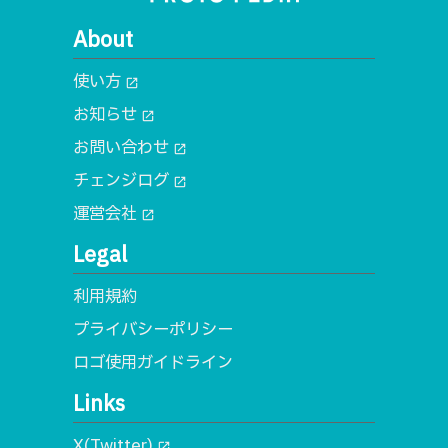
About
使い方
open_in_new
お知らせ
open_in_new
お問い合わせ
open_in_new
チェンジログ
open_in_new
運営会社
open_in_new
Legal
利用規約
プライバシーポリシー
ロゴ使用ガイドライン
Links
X(Twitter)
open_in_new