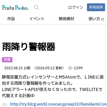
search
ログイン
新規登録
作品
イベント
開発素材
使い方
open_in_new
雨降り警報器
供養
2022.08.21 公開
（2026.05.12 更新）
visibility
1299
静電容量方式レインセンサーとM5Atomで、ＬINEに通
知する雨降り警報器を作ってみました。
LINEアラートAPIが使えなくなったので、TWELITEで
代替えする計画中
http://try3dcg.world.coocan.jp/esp32/RainAlarmCon
link