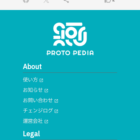
About
使い方
open_in_new
お知らせ
open_in_new
お問い合わせ
open_in_new
チェンジログ
open_in_new
運営会社
open_in_new
Legal