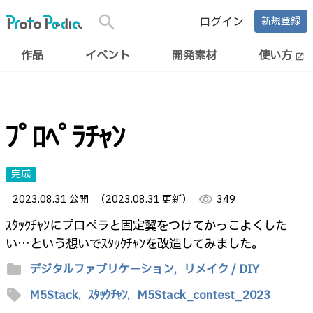
search
ログイン
新規登録
作品
イベント
開発素材
使い方
open_in_new
ﾌﾟﾛﾍﾟﾗﾁｬﾝ
完成
2023.08.31 公開
（2023.08.31 更新）
visibility
349
ｽﾀｯｸﾁｬﾝにプロペラと固定翼をつけてかっこよくした
い…という想いでｽﾀｯｸﾁｬﾝを改造してみました。
folder
デジタルファブリケーション,
リメイク / DIY
sell
M5Stack,
ｽﾀｯｸﾁｬﾝ,
M5Stack_contest_2023