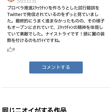
2023.12.31
プロペラ推進ｽﾀｯｸﾁｬﾝを作ろうとした試行錯誤を
Twitterで発信されているのをずっと見ていまし
た。最終的にうまく進まなかったものの、その様子
もオープンにされていて、ｽﾀｯｸﾁｬﾝの精神を体現し
ていて素敵でした。ナイストライです！頭に翼の装
飾を付けるのもｶﾜｲｲですね。
thumb_up_alt
0
コメントする
同じニオイがする作品