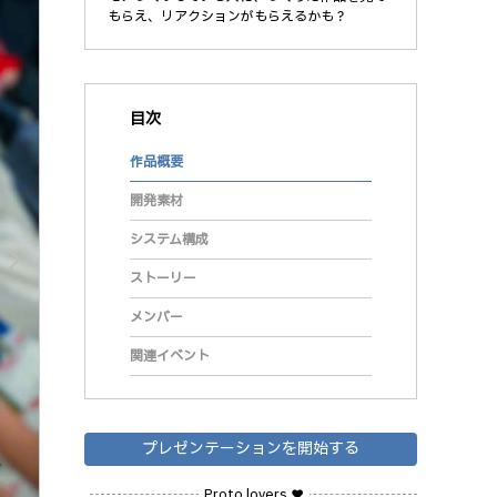
もらえ、リアクションがもらえるかも？
目次
作品概要
開発素材
システム構成
arrow_forward_ios
ストーリー
メンバー
関連イベント
プレゼンテーションを開始する
Proto lovers ♥