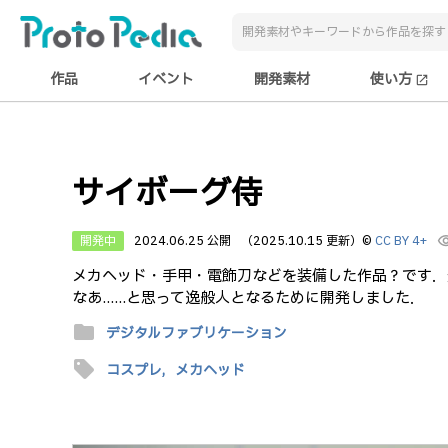
作品
イベント
開発素材
使い方
open_in_new
サイボーグ侍
開発中
2024.06.25 公開
（2025.10.15 更新）
©
CC BY 4+
visibi
メカヘッド・手甲・電飾刀などを装備した作品？です．
なあ......と思って逸般人となるために開発しました．
folder
デジタルファブリケーション
sell
コスプレ,
メカヘッド