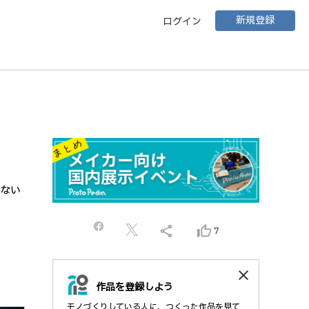
新規登録
ログイン
らない
share
thumb_up_alt
7
close
作品を登録しよう
モノづくりしている人に、つくった作品を見て