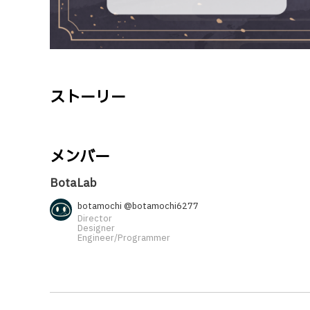
ストーリー
メンバー
BotaLab
botamochi @botamochi6277
Director
Designer
Engineer/Programmer