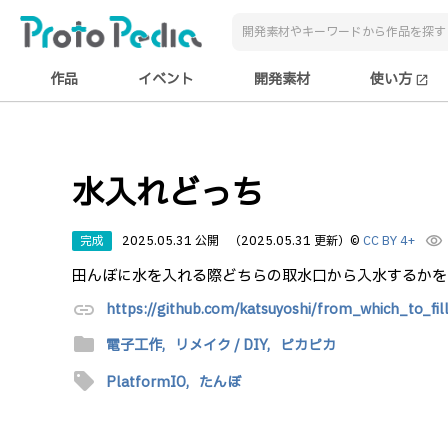
作品
イベント
開発素材
使い方
open_in_new
水入れどっち
完成
2025.05.31 公開
（2025.05.31 更新）
©
CC BY 4+
visibility
田んぼに水を入れる際どちらの取水口から入水するかを
link
https://github.com/katsuyoshi/from_which_to_fil
folder
電子工作,
リメイク / DIY,
ピカピカ
sell
PlatformIO,
たんぼ