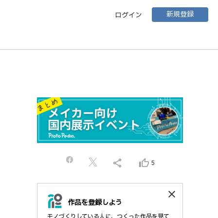
新規登録
ログイン
share
thumb_up_alt
5
close
作品を登録しよう
モノづくりしている人に、つくった作品を見て