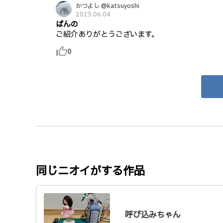
かつよし @katsuyoshi
2025.06.04
ばんの
ご紹介ありがとうございます。
thumb_up_alt
0
同じニオイがする作品
呼び込みちゃん