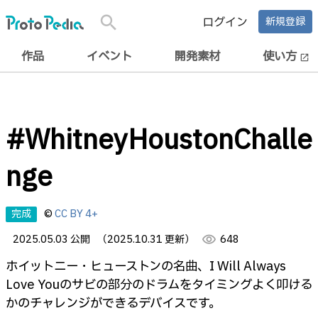
search
ログイン
新規登録
作品
イベント
開発素材
使い方
open_in_new
#WhitneyHoustonChalle
nge
完成
©
CC BY 4+
2025.05.03 公開
（2025.10.31 更新）
visibility
648
ホイットニー・ヒューストンの名曲、I Will Always
Love Youのサビの部分のドラムをタイミングよく叩ける
かのチャレンジができるデバイスです。