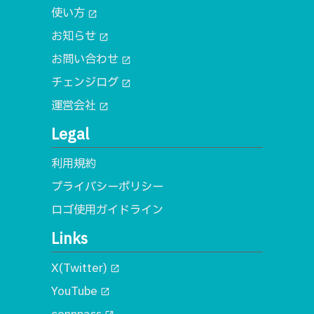
使い方
open_in_new
お知らせ
open_in_new
お問い合わせ
open_in_new
チェンジログ
open_in_new
運営会社
open_in_new
Legal
利用規約
プライバシーポリシー
ロゴ使用ガイドライン
Links
X(Twitter)
open_in_new
YouTube
open_in_new