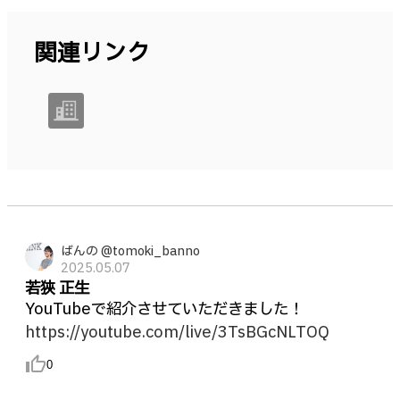
関連リンク
ばんの @tomoki_banno
2025.05.07
若狹 正生
YouTubeで紹介させていただきました！
https://youtube.com/live/3TsBGcNLTOQ
thumb_up_alt
0