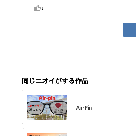
thumb_up_alt
1
同じニオイがする作品
Air-Pin