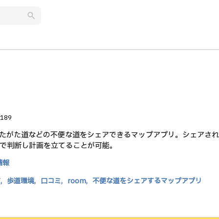
search
189
たがた道などの不便な道をシェアできるマップアプリ。シェアさ
で判断し計画を立てることが可能。
情報
,
歩道環境,
口コミ,
room,
不便な道をシェアするマップアプリ