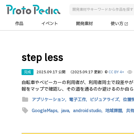
作品
イベント
開発素材
使い方
open_in_new
step less
完成
2025.09.17 公開
（2025.09.17 更新）
©
CC BY 4+
visibility
自転車やベビーカーの利用者が、利用者同士で段差やが
報をマップで確認し、その道を通るのか避けるのか自ら
folder
アプリケーション,
電子工作,
ビジュアライズ,
位置
sell
GoogleMaps,
java,
android studio,
地域課題,
共有