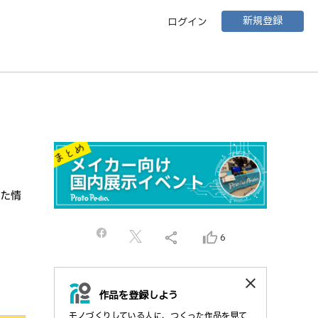
新規登録
ログイン
れた情
share
thumb_up_alt
6
close
作品を登録しよう
モノづくりしている人に、つくった作品を見て