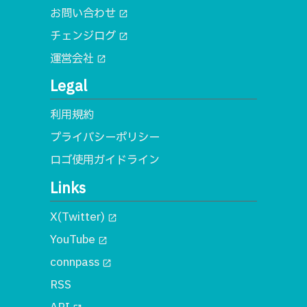
お問い合わせ
open_in_new
チェンジログ
open_in_new
運営会社
open_in_new
Legal
利用規約
プライバシーポリシー
ロゴ使用ガイドライン
Links
X(Twitter)
open_in_new
YouTube
open_in_new
connpass
open_in_new
RSS