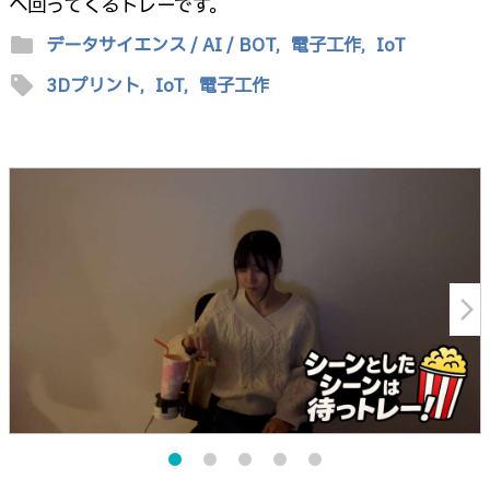
へ回ってくるトレーです。
folder
データサイエンス / AI / BOT,
電子工作,
IoT
sell
3Dプリント,
IoT,
電子工作
arrow_forward_ios