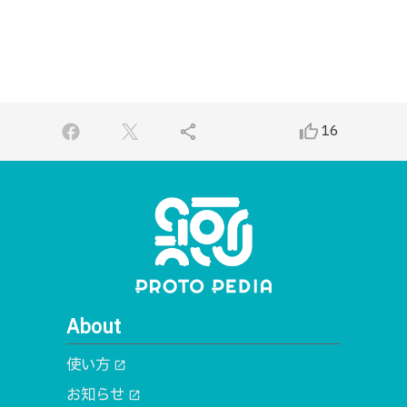
share
thumb_up_alt
16
About
使い方
open_in_new
お知らせ
open_in_new