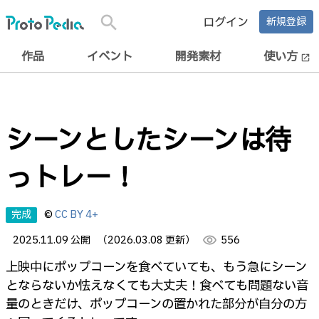
search
ログイン
新規登録
作品
イベント
開発素材
使い方
open_in_new
シーンとしたシーンは待
っトレー！
完成
©
CC BY 4+
2025.11.09 公開
（2026.03.08 更新）
visibility
556
上映中にポップコーンを食べていても、もう急にシーン
とならないか怯えなくても大丈夫！食べても問題ない音
量のときだけ、ポップコーンの置かれた部分が自分の方