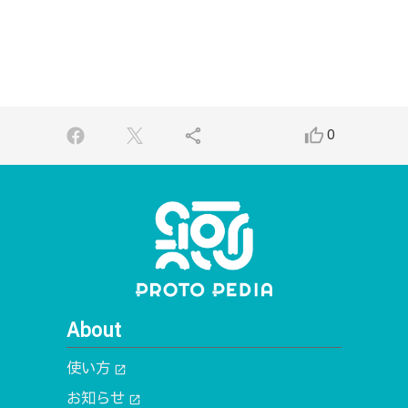
share
thumb_up_alt
0
About
使い方
open_in_new
お知らせ
open_in_new