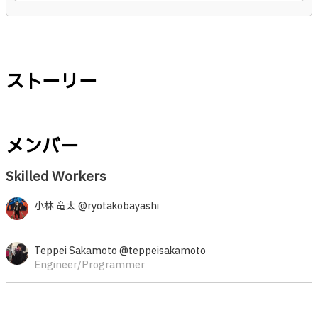
ストーリー
メンバー
Skilled Workers
小林 竜太 @ryotakobayashi
Teppei Sakamoto @teppeisakamoto
Engineer/Programmer