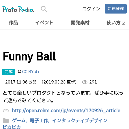
search
ログイン
新規登録
作品
イベント
開発素材
使い方
open_in_new
Funny Ball
完成
©
CC BY 4+
2017.11.06 公開
（2019.03.28 更新）
visibility
291
とても楽しいプロダクトとなっています。ぜひ手に取っ
て遊んでみてください。
http://open.rohm.com/jp/events/170926_article
link
folder
ゲーム,
電子工作,
インタラクティブデザイン,
ピカピカ