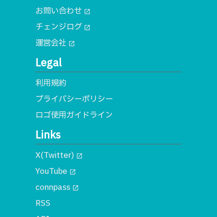
お問い合わせ
open_in_new
チェンジログ
open_in_new
運営会社
open_in_new
Legal
利用規約
プライバシーポリシー
ロゴ使用ガイドライン
Links
X(Twitter)
open_in_new
YouTube
open_in_new
connpass
open_in_new
RSS