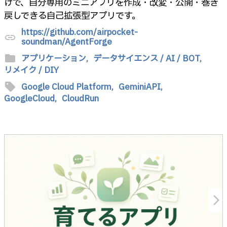
けで、自分専用のミニアプリを作成・改変・公開・巻き
戻しできる自己拡張型アプリです。
https://github.com/airpocket-
link
soundman/AgentForge
folder
アプリケーション,
データサイエンス / AI / BOT,
リメイク / DIY
sell
Google Cloud Platform,
GeminiAPI,
GoogleCloud,
CloudRun
arrow_forward_ios