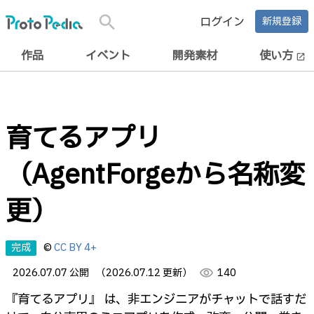
search
ログイン
新規登録
作品
イベント
開発素材
使い方
open_in_new
育てるアプリ
（AgentForgeから名称変
更）
完成
©
CC BY 4+
2026.07.07 公開
（2026.07.12 更新）
visibility
140
『育てるアプリ』 は、非エンジニアがチャットで話すだ