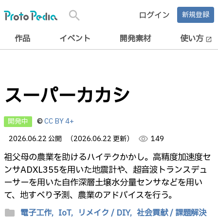
search
ログイン
新規登録
作品
イベント
開発素材
使い方
open_in_new
スーパーカカシ
開発中
©
CC BY 4+
2026.06.22 公開
（2026.06.22 更新）
visibility
149
祖父母の農業を助けるハイテクかかし。高精度加速度セ
ンサADXL355を用いた地震計や、超音波トランスデュ
ーサーを用いた自作深層土壌水分量センサなどを用い
て、地すべり予測、農業のアドバイスを行う。
folder
電子工作,
IoT,
リメイク / DIY,
社会貢献 / 課題解決