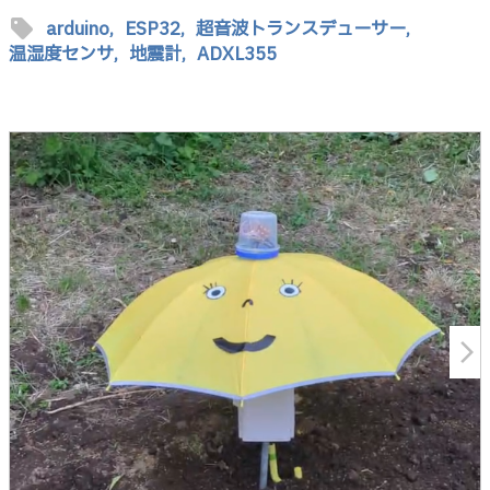
sell
arduino,
ESP32,
超音波トランスデューサー,
温湿度センサ,
地震計,
ADXL355
arrow_forward_ios