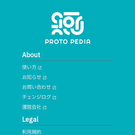
About
使い方
open_in_new
お知らせ
open_in_new
お問い合わせ
open_in_new
チェンジログ
open_in_new
運営会社
open_in_new
Legal
利用規約