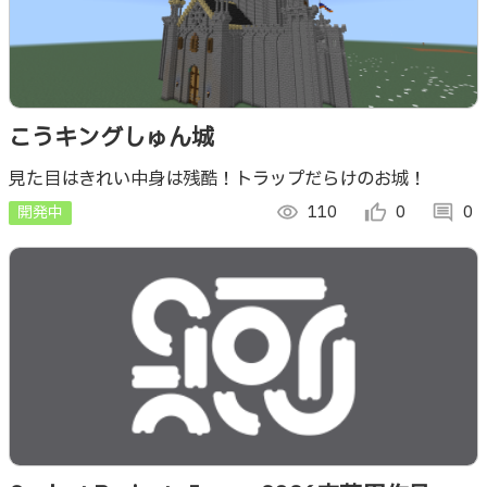
こうキングしゅん城
見た目はきれい中身は残酷！トラップだらけのお城！
開発中
visibility
110
thumb_up_alt
0
comment
0