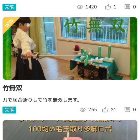
完成
visibility
1420
thumb_up_alt
1
comment
0
竹無双
刀で居合斬りして竹を無双します。
完成
visibility
755
thumb_up_alt
21
comment
0