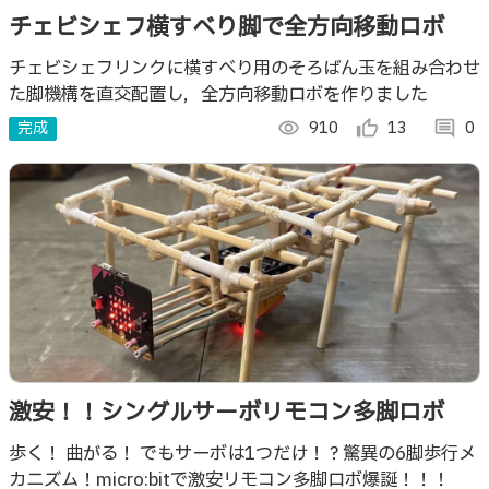
チェビシェフ横すべり脚で全方向移動ロボ
チェビシェフリンクに横すべり用のそろばん玉を組み合わせ
た脚機構を直交配置し，全方向移動ロボを作りました
完成
visibility
910
thumb_up_alt
13
comment
0
激安！！シングルサーボリモコン多脚ロボ
歩く！ 曲がる！ でもサーボは1つだけ！？驚異の6脚歩行メ
カニズム！micro:bitで激安リモコン多脚ロボ爆誕！！！