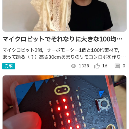
マイクロビットでそれなりに大きな100均ロ
ボ
マイクロビット2個，サーボモーター1個と100均素材で，
歌って踊る（？）高さ30cmあまりのリモコンロボを作りま
した！！
完成
visibility
1338
thumb_up_alt
16
comment
0