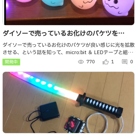
ダイソーで売っているお化けのバケツを
micro:bit で光らせる
ダイソーで売っているお化けのバケツが良い感じに光を拡散
させる、という話を知って、micro:bit ＆ LEDテープと組み
合わせて、ピカピカさせてみました
開発中
visibility
770
thumb_up_alt
1
comment
0