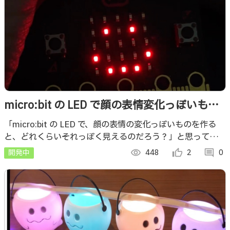
micro:bit の LED で顔の表情変化っぽいもの
を試してみる
「micro:bit の LED で、顔の表情の変化っぽいものを作る
と、どれくらいそれっぽく見えるのだろう？」と思って、ま
ずは簡単に試してみたものです
開発中
visibility
448
thumb_up_alt
2
comment
0