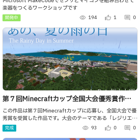
Microsoft MakeCodeでセンサとマイコンを組み合わせて
楽器をつくるワークショップです
開発中
visibility
194
thumb_up_alt
1
comment
0
第７回Minecraftカップ全国大会優秀賞作品
（あの、夏の雨の日）
この作品は第７回Minecraftカップに応募し、全国大会で優
秀賞を受賞した作品です。大会のテーマである「レジリエン
スを備えたまちづくり」にそって教育版マインクラフトを活
完成
visibility
93
thumb_up_alt
0
comment
0
用してつくったまちです！