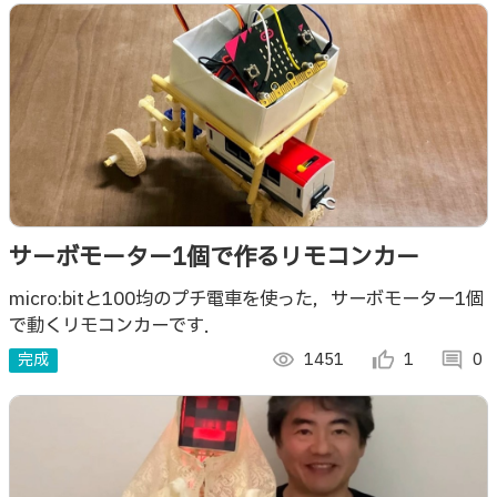
サーボモーター1個で作るリモコンカー
micro:bitと100均のプチ電車を使った，サーボモーター1個
で動くリモコンカーです．
完成
visibility
1451
thumb_up_alt
1
comment
0