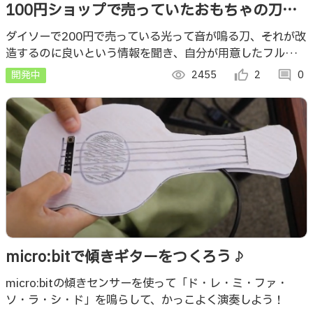
100円ショップで売っていたおもちゃの刀を
改造して LEDテープを仕込んで光らせるテス
ダイソーで200円で売っている光って音が鳴る刀、それが改
造するのに良いという情報を聞き、自分が用意したフルカラ
ト
ーLEDテープを使って光らせてみるテストです。
開発中
visibility
2455
thumb_up_alt
2
comment
0
micro:bitで傾きギターをつくろう♪
micro:bitの傾きセンサーを使って「ド・レ・ミ・ファ・
ソ・ラ・シ・ド」を鳴らして、かっこよく演奏しよう！