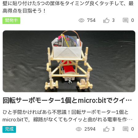
壁に貼り付けた5つの筐体をタイミング良くタッチして、最
高得点を目指そう！
開発中
visibility
754
thumb_up_alt
3
comment
0
回転サーボモーター1個とmicro:bitでクイッ
と曲がるプチ電車
ひと手間かければあら不思議！回転サーボモーター1個と
micro:bitで，線路がなくてもクイッと曲がれる電車を作り
ました．
完成
visibility
2594
thumb_up_alt
3
comment
0