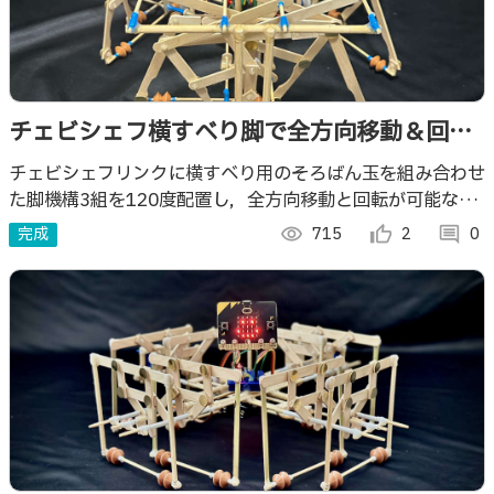
チェビシェフ横すべり脚で全方向移動＆回転
ロボ
チェビシェフリンクに横すべり用のそろばん玉を組み合わせ
た脚機構3組を120度配置し，全方向移動と回転が可能なロ
ボを作りました
完成
visibility
715
thumb_up_alt
2
comment
0