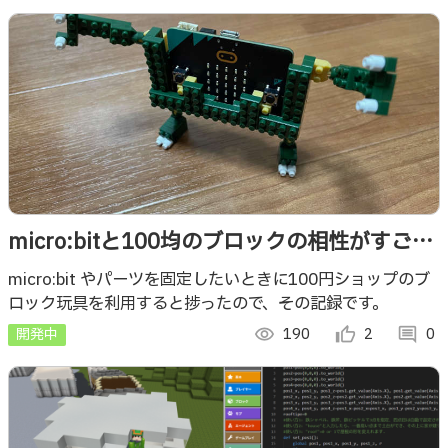
micro:bitと100均のブロックの相性がすごく
良かったっていう話
micro:bit やパーツを固定したいときに100円ショップのブ
ロック玩具を利用すると捗ったので、その記録です。
開発中
visibility
190
thumb_up_alt
2
comment
0