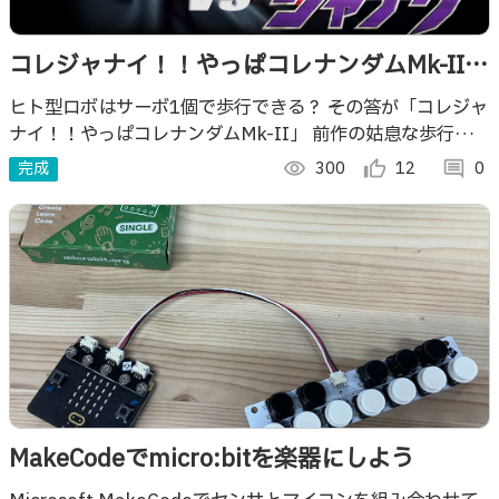
コレジャナイ！！やっぱコレナンダムMk-IIと
敵ロボ ジャナク - サーボ1個で2足歩行ロボ
ヒト型ロボはサーボ1個で歩行できる？ その答が「コレジャ
ナイ！！やっぱコレナンダムMk-II」 前作の姑息な歩行を見
-
直し，真の2足歩行を実現！ 敵ロボ「ジャナク」とのバトル
完成
visibility
300
thumb_up_alt
12
comment
0
も勃発！！
MakeCodeでmicro:bitを楽器にしよう