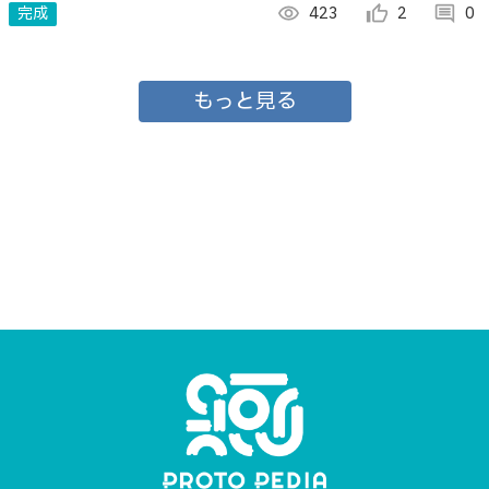
完成
visibility
423
thumb_up_alt
2
comment
0
もっと見る