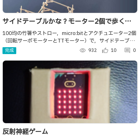
サイドテーブルかな？モーター2個で歩くリ
モコン6脚ロボ
100均の竹箸やストロー，micro:bitとアクチュエーター2個
（回転サーボモーターとTTモーター）で，サイドテーブル
サイズ（63cm）のリモコン多脚ロボを作りました．
完成
visibility
932
thumb_up_alt
10
comment
0
反射神経ゲーム