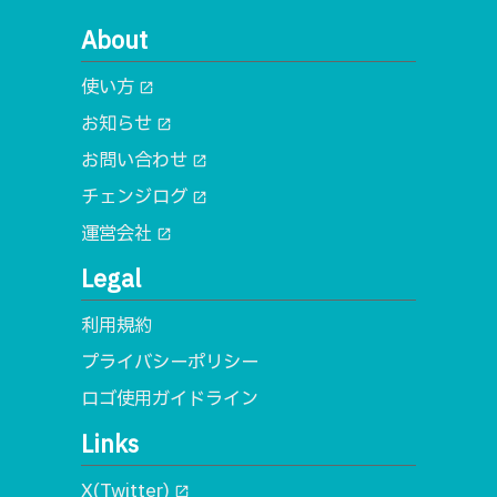
About
使い方
open_in_new
お知らせ
open_in_new
お問い合わせ
open_in_new
チェンジログ
open_in_new
運営会社
open_in_new
Legal
利用規約
プライバシーポリシー
ロゴ使用ガイドライン
Links
X(Twitter)
open_in_new