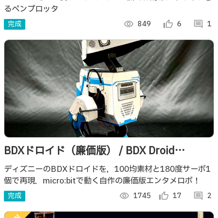
るペンプロッタ
完成
visibility
849
thumb_up_alt
6
comment
1
BDXドロイド（廉価版） / BDX Droid
(Budget Version)
ディズニーのBDXドロイドを，100均素材と180度サーボ1
個で再現．micro:bitで動く自作の廉価版エンタメロボ！
完成
visibility
1745
thumb_up_alt
17
comment
2