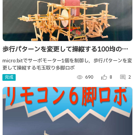
歩行パターンを変更して操縦する100均の毛
玉取り多脚ロボ
micro:bitでサーボモーター1個を制御し，歩行パターンを変
更して操縦する毛玉取り多脚ロボ
完成
visibility
690
thumb_up_alt
8
comment
2