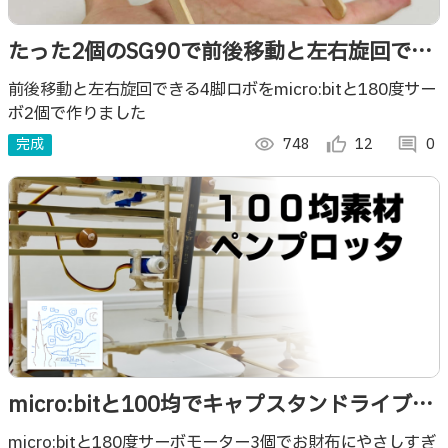
たった2個のSG90で前後移動と左右旋回でき
る4脚ロボ
前後移動と左右旋回できる4脚ロボをmicro:bitと180度サー
ボ2個で作りました
完成
visibility
748
thumb_up_alt
12
comment
0
micro:bitと100均でキャプスタンドライブペ
ンプロッタ
micro:bitと180度サーボモーター3個でお財布にやさしすぎ