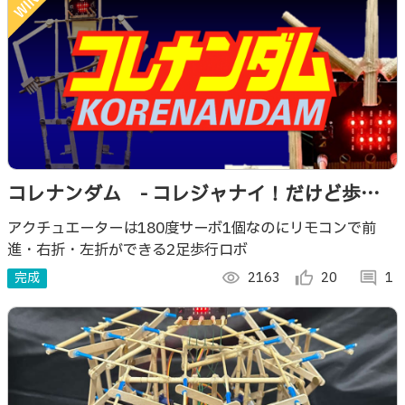
コレナンダム - コレジャナイ！だけど歩
く．驚異の100均戦闘ロボ -
アクチュエーターは180度サーボ1個なのにリモコンで前
進・右折・左折ができる2足歩行ロボ
完成
visibility
2163
thumb_up_alt
20
comment
1