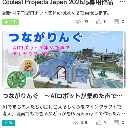
Coolest Projects Japan 2026応募用作品 配
膳用ネコ型ロボット
配膳用ネコ型ロボットをMicrobitｖ２で再現します。
開発中
visibility
93
thumb_up_alt
0
comment
0
つながりんぐ ～AIロボットが集めた声で、
まちがつながる。～
AIでまちの人たちが助け合えるしくみをマインクラフトで
考え、現実でもできるかどうかをRaspberry Piで作ったAI
ロボットでチャレンジした作品
完成
visibility
300
thumb_up_alt
7
comment
0