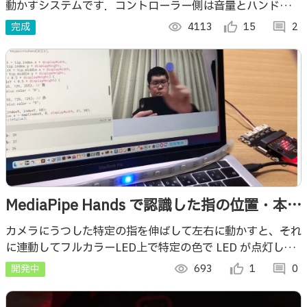
動かすシステムです．コントローラー側は音量とハンドルの
回転を検出，車側はタイヤを回したり進行方向を変えたりし
完成
visibility
4113
thumb_up_alt
15
comment
2
て車を走らせます．
MediaPipe Hands で認識した指の位置・本数
で LEDテープの点灯位置・色を変化させる
カメラにうつした特定の指を伸ばして左右に動かすと、それ
に連動してフルカラーLED上で特定の色で LED が点灯した
り、その点灯している位置が動いたりします
開発中
visibility
693
thumb_up_alt
1
comment
0