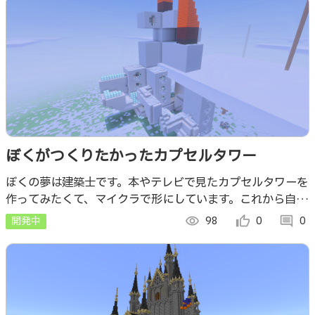
ぼくがつくりたかったカプセルタワー
ぼくの夢は建築士です。本やテレビで見たカプセルタワーを
作ってみたくて、マイクラで形にしています。これから自動
ドアやジェットコースターを作り、見た人がすごいと思う建
開発中
visibility
98
thumb_up_alt
0
comment
0
物にしたいです。