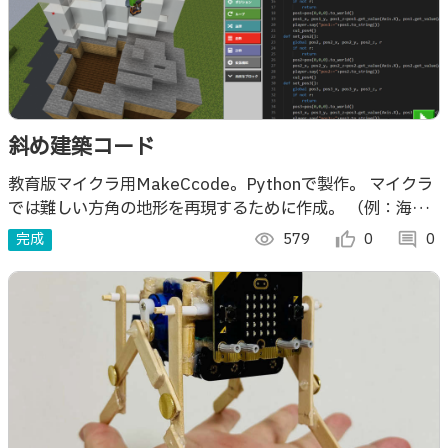
斜め建築コード
教育版マイクラ用MakeCcode。Pythonで製作。 マイクラ
では難しい方角の地形を再現するために作成。 （例：海や
道路がマップの北東から南西に走っているまち）
完成
visibility
579
thumb_up_alt
0
comment
0