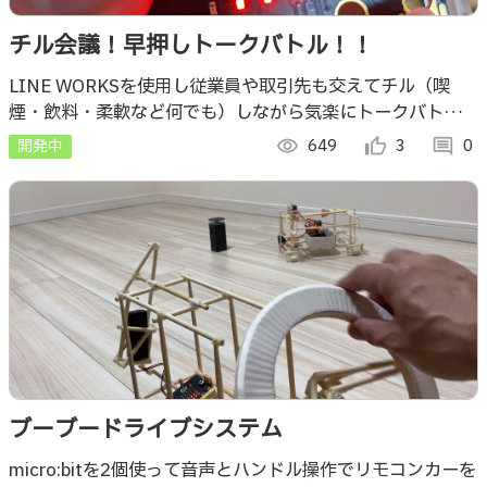
チル会議！早押しトークバトル！！
LINE WORKSを使用し従業員や取引先も交えてチル（喫
煙・飲料・柔軟など何でも）しながら気楽にトークバトル！
お小言はNG！何かいいこと、起きそうね？
開発中
visibility
649
thumb_up_alt
3
comment
0
ブーブードライブシステム
micro:bitを2個使って音声とハンドル操作でリモコンカーを