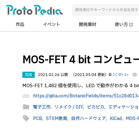
作品
イベント
開発素材
使い方
open_in_new
MOS-FET 4 bit コンピ
完成
2021.02.26 公開
（2021.05.04 更新）
©
CC BY 4+
visibility
MOS-FET 1,482 個を使用し、LED で動作がわかる 4 
link
https://qiita.com/BotanicFields/items/51c28d01
folder
電子工作,
リメイク / DIY,
ピカピカ,
エディケーション
sell
PCB,
STEM教育,
自作ハードウェア,
KiCad,
MOS-F