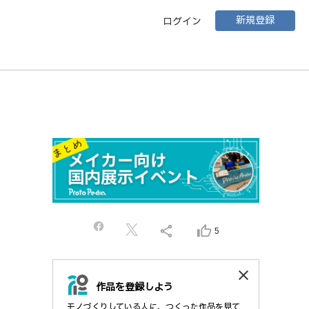
新規登録
ログイン
share
thumb_up_alt
5
close
作品を登録しよう
モノづくりしている人に、つくった作品を見て