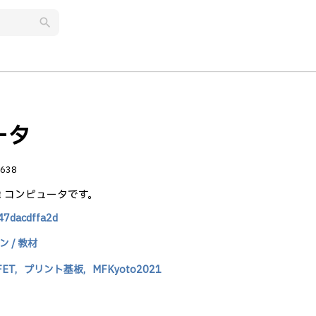
search
ュータ
638
bit コンピュータです。
347dacdffa2d
 / 教材
ET,
プリント基板,
MFKyoto2021