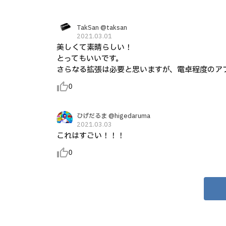
TakSan @taksan
2021.03.01
美しくて素晴らしい！
とってもいいです。
さらなる拡張は必要と思いますが、電卓程度のア
thumb_up_alt
0
ひげだるま @higedaruma
2021.03.03
これはすごい！！！
thumb_up_alt
0