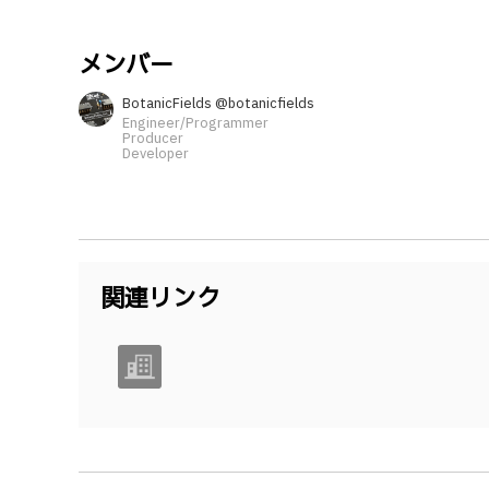
メンバー
BotanicFields @botanicfields
Engineer/Programmer
Producer
Developer
関連リンク