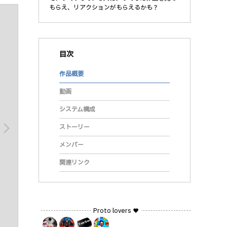
もらえ、リアクションがもらえるかも？
目次
作品概要
動画
システム構成
arrow_forward_ios
ストーリー
メンバー
関連リンク
Proto lovers ♥