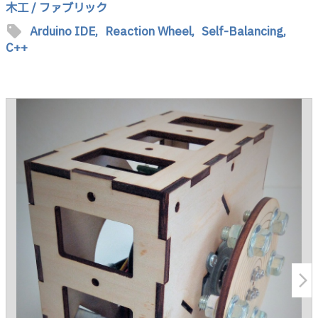
木工 / ファブリック
sell
Arduino IDE,
Reaction Wheel,
Self-Balancing,
C++
arrow_forward_ios