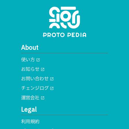
About
使い方
open_in_new
お知らせ
open_in_new
お問い合わせ
open_in_new
チェンジログ
open_in_new
運営会社
open_in_new
Legal
利用規約