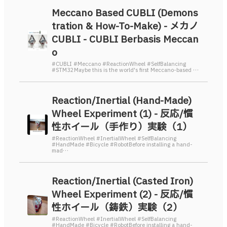
Meccano Based CUBLI (Demons
tration & How-To-Make) - メカノ
CUBLI - CUBLI Berbasis Meccan
o
#CUBLI #Meccano #ReactionWheel #SelfBalancing
#STM32Maybe this is the world's first Meccano-based …
Reaction/Inertial (Hand-Made)
Wheel Experiment (1) - 反応/慣
性ホイール（手作り）実験（1）
#ReactionWheel #InertialWheel #SelfBalancing
#HandMade #Bicycle #RobotBefore installing a hand-
mad…
Reaction/Inertial (Casted Iron)
Wheel Experiment (2) - 反応/慣
性ホイール（鋳鉄）実験（2）
#ReactionWheel #InertialWheel #SelfBalancing
#HandMade #Bicycle #RobotBefore installing a hand-