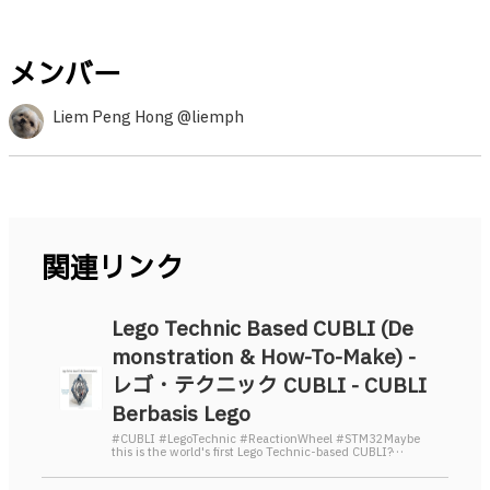
メンバー
Liem Peng Hong @liemph
関連リンク
Lego Technic Based CUBLI (De
monstration & How-To-Make) -
レゴ・テクニック CUBLI - CUBLI
Berbasis Lego
#CUBLI #LegoTechnic #ReactionWheel #STM32Maybe
this is the world's first Lego Technic-based CUBLI?…