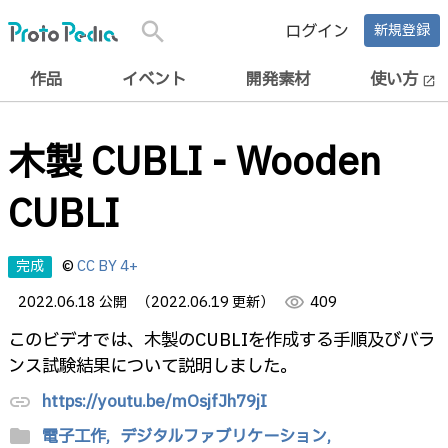
search
ログイン
新規登録
作品
イベント
開発素材
使い方
open_in_new
木製 CUBLI - Wooden
CUBLI
完成
©
CC BY 4+
2022.06.18 公開
（2022.06.19 更新）
visibility
409
このビデオでは、木製のCUBLIを作成する手順及びバラ
ンス試験結果について説明しました。
https://youtu.be/mOsjfJh79jI
link
folder
電子工作,
デジタルファブリケーション,