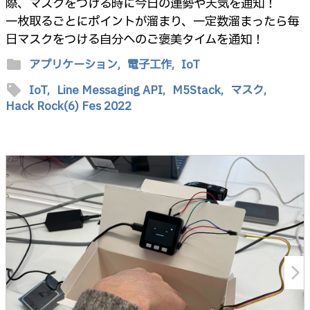
際、マスクをつける時に今日の運勢や天気を通知！
一枚取るごとにポイントが溜まり、一定数溜まったら毎
日マスクをつける自分へのご褒美タイムを通知！
folder
アプリケーション,
電子工作,
IoT
sell
IoT,
Line Messaging API,
M5Stack,
マスク,
Hack Rock(6) Fes 2022
arrow_forward_ios