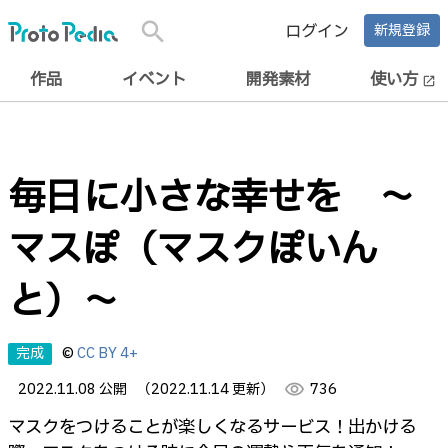
search
ログイン
新規登録
作品
イベント
開発素材
使い方
open_in_new
毎日に小さな幸せを ～
マスぽ（マスクぽいん
と）～
完成
©
CC BY 4+
2022.11.08 公開
（2022.11.14 更新）
visibility
736
マスクをつけることが楽しくなるサービス！出かける