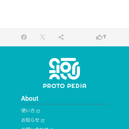
share
thumb_up_alt
7
About
使い方
open_in_new
お知らせ
open_in_new