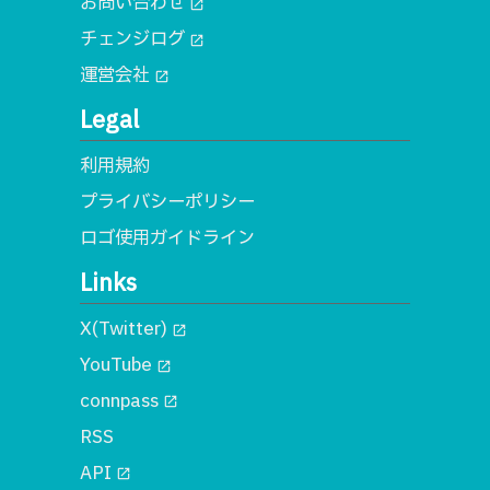
お問い合わせ
open_in_new
チェンジログ
open_in_new
運営会社
open_in_new
Legal
利用規約
プライバシーポリシー
ロゴ使用ガイドライン
Links
X(Twitter)
open_in_new
YouTube
open_in_new
connpass
open_in_new
RSS
API
open_in_new