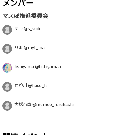
メンバー
マスぽ推進委員会
すし @s_sudo
りま @myt_ina
tishiyama @tishiyamaa
長谷川 @hase_h
古橋百恵 @momoe_furuhashi