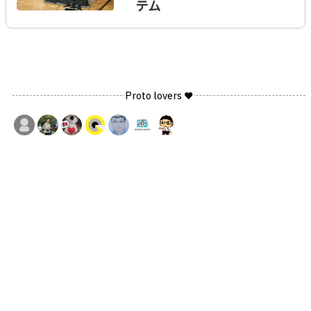
テム
Proto lovers ♥