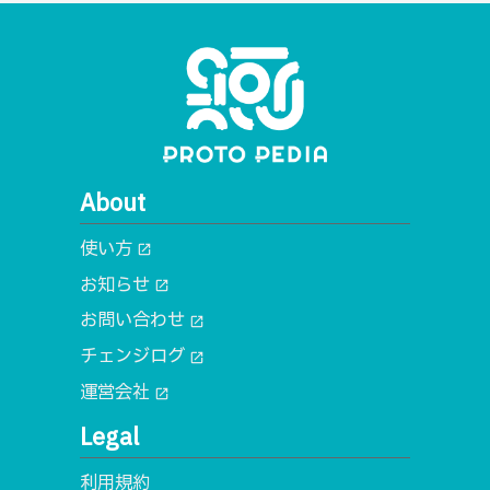
About
使い方
open_in_new
お知らせ
open_in_new
お問い合わせ
open_in_new
チェンジログ
open_in_new
運営会社
open_in_new
Legal
利用規約