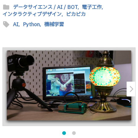
folder
データサイエンス / AI / BOT,
電子工作,
インタラクティブデザイン,
ピカピカ
sell
AI,
Python,
機械学習
arrow_forward_ios