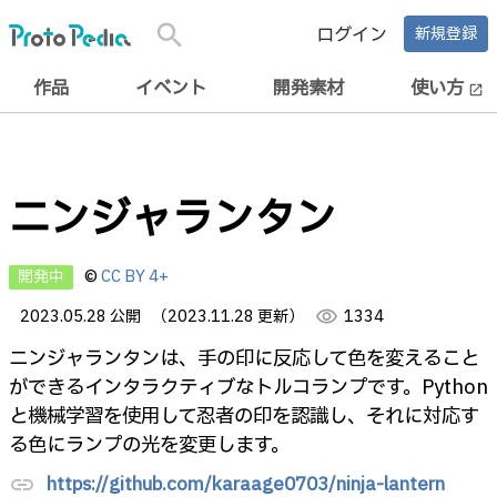
search
ログイン
新規登録
作品
イベント
開発素材
使い方
open_in_new
ニンジャランタン
開発中
©
CC BY 4+
2023.05.28 公開
（2023.11.28 更新）
visibility
1334
ニンジャランタンは、手の印に反応して色を変えること
ができるインタラクティブなトルコランプです。Python
と機械学習を使用して忍者の印を認識し、それに対応す
る色にランプの光を変更します。
https://github.com/karaage0703/ninja-lantern
link