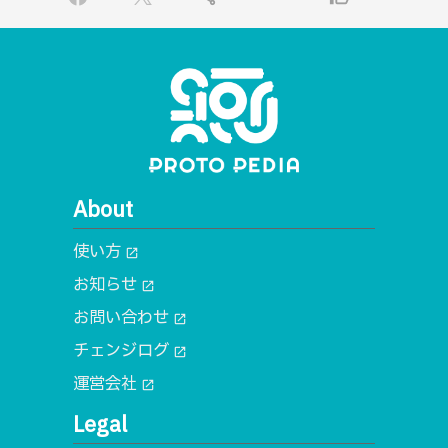
About
使い方
open_in_new
お知らせ
open_in_new
お問い合わせ
open_in_new
チェンジログ
open_in_new
運営会社
open_in_new
Legal