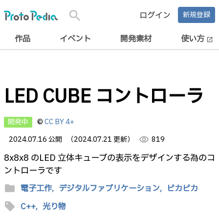
search
ログイン
新規登録
作品
イベント
開発素材
使い方
open_in_new
LED CUBE コントローラ
開発中
©
CC BY 4+
2024.07.16 公開
（2024.07.21 更新）
visibility
819
8x8x8 のLED 立体キューブの表示をデザインする為のコ
ントローラです
folder
電子工作,
デジタルファブリケーション,
ピカピカ
sell
C++,
光り物