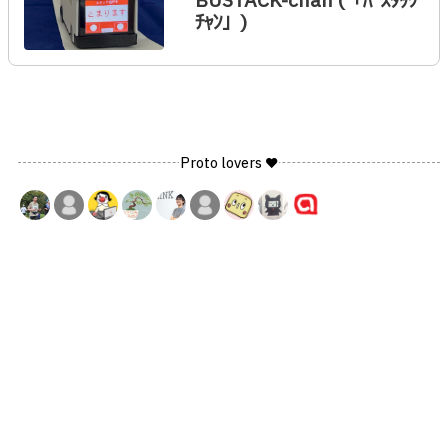
BUSTACK-chan (「ﾊﾞｽﾀｯｸ
ﾁｬﾝ」)
Proto lovers ♥