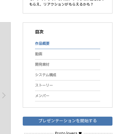
もらえ、リアクションがもらえるかも？
目次
作品概要
動画
開発素材
システム構成
ストーリー
arrow_forward_ios
メンバー
プレゼンテーションを開始する
Proto lovers ♥