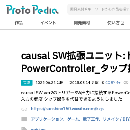
作品
イベント
開発素材
使い方
open_in_new
causal SW拡張ユニッ
PowerController_タ
完成
2025.06.22 公開
（2025.08.14 更新）
©
CC BY 4+
visibility
causal SW ver2のトリガーSW出力に接続するPower
入力の都度 タップ操作を代替できるようにしました
link
https://sunshine150.wixsite.com/kzjs
folder
アプリケーション,
ゲーム,
電子工作,
リメイク / DIY
sell