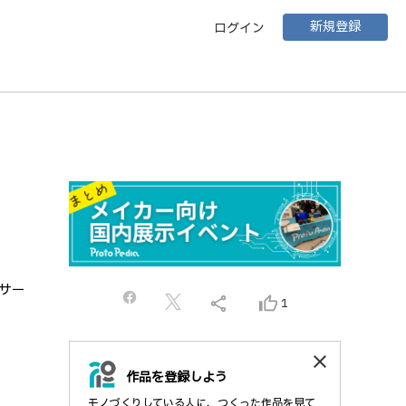
新規登録
ログイン
ンサー
share
thumb_up_alt
1
close
作品を登録しよう
モノづくりしている人に、つくった作品を見て