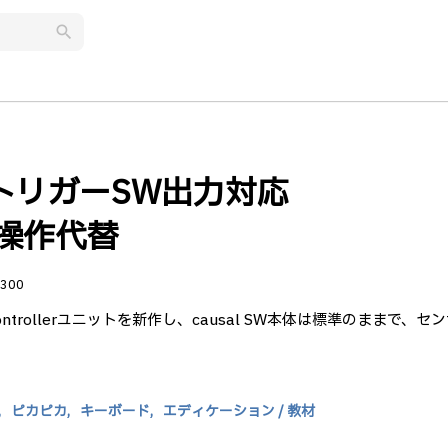
search
ト:トリガーSW出力対応
ップ操作代替
300
Controllerユニットを新作し、causal SW本体は標準のままで、セ
,
ピカピカ,
キーボード,
エディケーション / 教材