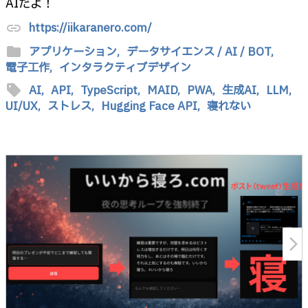
AIだよ！
https://iikaranero.com/
link
folder
アプリケーション,
データサイエンス / AI / BOT,
電子工作,
インタラクティブデザイン
sell
AI,
API,
TypeScript,
MAID,
PWA,
生成AI,
LLM,
UI/UX,
ストレス,
Hugging Face API,
寝れない
arrow_forward_ios