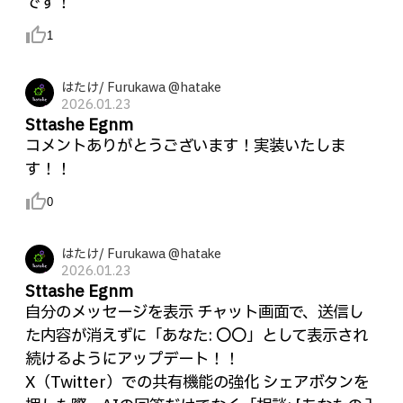
です！
thumb_up_alt
1
はたけ/ Furukawa @hatake
2026.01.23
Sttashe Egnm
コメントありがとうございます！実装いたしま
す！！
thumb_up_alt
0
はたけ/ Furukawa @hatake
2026.01.23
Sttashe Egnm
自分のメッセージを表示 チャット画面で、送信し
た内容が消えずに「あなた: 〇〇」として表示され
続けるようにアップデート！！
X（Twitter）での共有機能の強化 シェアボタンを