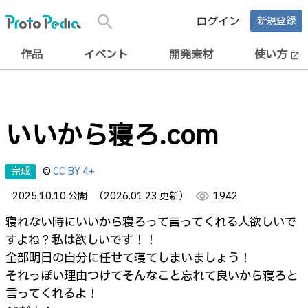
search
ログイン
新規登録
作品
イベント
開発素材
使い方
open_in_new
いいから寝ろ.com
完成
©
CC BY 4+
2025.10.10 公開
（2026.01.23 更新）
visibility
1942
寝れない時にいいから寝ろって言ってくれる人欲しいで
すよね？私は欲しいです！！
全部明日の自分に任せて寝てしまいましょう！
それっぽい理由つけてそんなこと忘れて良いから寝ろと
言ってくれるよ！