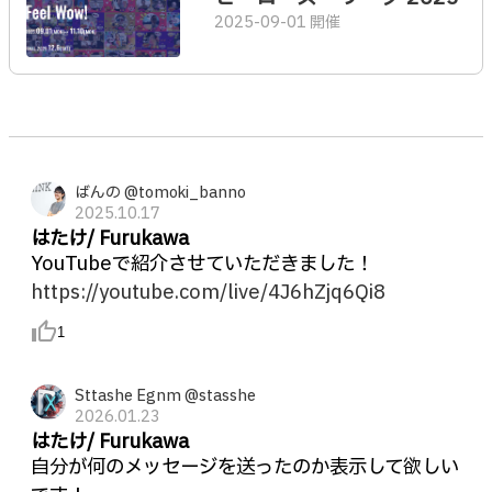
2025-09-01 開催
ばんの @tomoki_banno
2025.10.17
はたけ/ Furukawa
YouTubeで紹介させていただきました！
https://youtube.com/live/4J6hZjq6Qi8
thumb_up_alt
1
Sttashe Egnm @stasshe
2026.01.23
はたけ/ Furukawa
自分が何のメッセージを送ったのか表示して欲しい