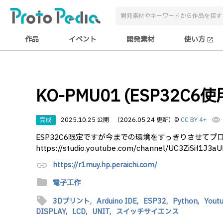
作品
イベント
開発素材
使い方
open_in_new
KO-PMU01 (ESP32
完成
2025.10.25 公開
（2026.05.24 更新）
©
CC BY 4+
visibility
ESP32C6限定ですが今までの環境をすっきりさせてプ
https://studio.youtube.com/channel/UC3ZiSif1J3a
link
https://r1muy.hp.peraichi.com/
folder
電子工作
sell
3Dプリント,
Arduino IDE,
ESP32,
Python,
Youtu
DISPLAY,
LCD,
UNIT,
スイッチサイエンス