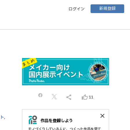
新規登録
ログイン
share
thumb_up_alt
11
close
ト,
作品を登録しよう
モノづくりしている人に、つくった作品を見て