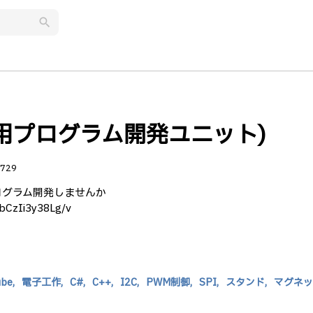
search
C6使用プログラム開発ユニット)
729
ログラム開発しませんか
UbCzIi3y38Lg/v
be,
電子工作,
C#,
C++,
I2C,
PWM制御,
SPI,
スタンド,
マグネッ