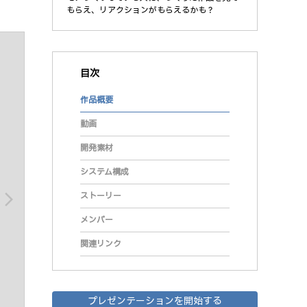
もらえ、リアクションがもらえるかも？
目次
作品概要
動画
開発素材
システム構成
ストーリー
arrow_forward_ios
メンバー
関連リンク
プレゼンテーションを開始する