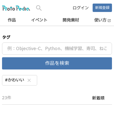
search
ログイン
新規登録
作品
イベント
開発素材
使い方
open_in_new
タグ
作品を検索
#かわいい
clear
23件
新着順