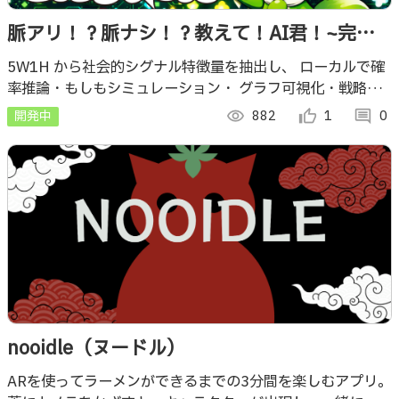
脈アリ！？脈ナシ！？教えて！AI君！~完全
ローカル恋愛推論AI!
5W1H から社会的シグナル特徴量を抽出し、 ローカルで確
率推論・もしもシミュレーション・ グラフ可視化・戦略ア
ドバイスまでを実行する 完全ローカル恋愛推論AI（ML)エ
開発中
visibility
882
thumb_up_alt
1
comment
0
ンジンなのだ！
nooidle（ヌードル）
ARを使ってラーメンができるまでの3分間を楽しむアプリ。