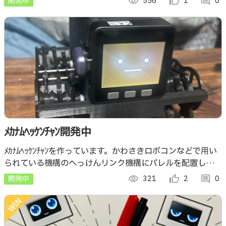
開発中
visibility
556
thumb_up_alt
1
comment
0
ﾒｶﾅﾑﾍｯｹﾝﾁｬﾝ開発中
ﾒｶﾅﾑﾍｯｹﾝﾁｬﾝを作っています。かわさきロボコンなどで用い
られている機構のへっけんリンク機構にバレルを配置してい
ます。メカナムホイールのように旋回することなく全方位に
開発中
visibility
321
thumb_up_alt
2
comment
0
移動可能です。