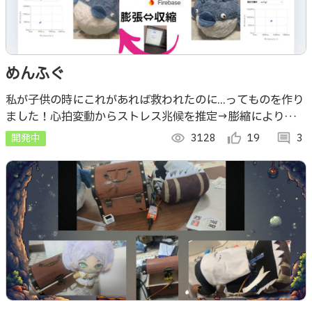
めんふぐ
私が子供の時にこれがあれば救われたのに...ってものを作り
ました！心拍変動からストレス兆候を推定→膨縮により生理
と意味づけのズレを探るフグ型触覚インタフェースを実装！
開発中
visibility
3128
thumb_up_alt
19
comment
3
主観と生理の差を実証的に検証します