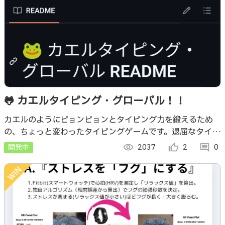
🐸 カエルタイピング・グローバル！！
カエルのようにピョンピョンとタイピング力を鍛えるため
の、ちょっと変わったタイピングゲームです。退屈なタイピ
ング練習に飽きたあなたへ、カエルの鳴き声とともに楽しく
開発中
visibility
2037
thumb_up_alt
2
comment
0
スキルアップ！