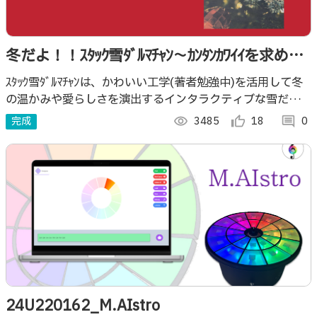
冬だよ！！ｽﾀｯｸ雪ﾀﾞﾙﾏﾁｬﾝ〜ｶﾝﾀﾝｶﾜｲｲを求め
て〜
ｽﾀｯｸ雪ﾀﾞﾙﾏﾁｬﾝは、かわいい工学(著者勉強中)を活用して冬
の温かみや愛らしさを演出するインタラクティブな雪だるま
型デバイスを作ろうと頑張りました！！ ぜひ動画見てくだ
完成
visibility
3485
thumb_up_alt
18
comment
0
さい！
24U220162_M.AIstro