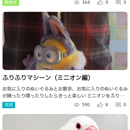
が変化します。 あなたが一緒にポーズを取れば、とよのん
開発中
visibility
364
thumb_up_alt
0
comment
0
も喜ぶかも？？？？？
ふりふりマシーン（ミニオン編）
お気に入りのぬいぐるみとお散歩、お気に入りのぬいぐるみ
が踊ったり喋ったりしたらきっと楽しい ミニオンをふりふ
りしてみました。
完成
visibility
590
thumb_up_alt
8
comment
0