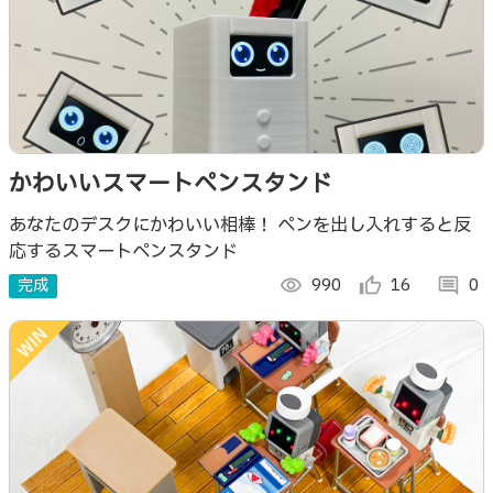
かわいいスマートペンスタンド
あなたのデスクにかわいい相棒！ ペンを出し入れすると反
応するスマートペンスタンド
完成
visibility
990
thumb_up_alt
16
comment
0