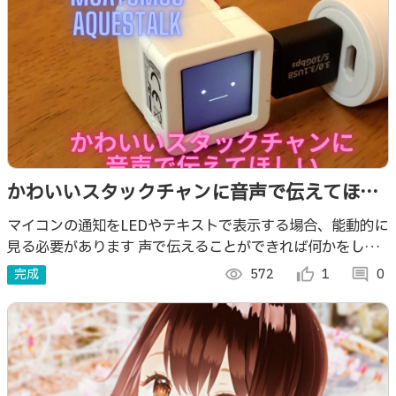
かわいいスタックチャンに音声で伝えてほし
い
マイコンの通知をLEDやテキストで表示する場合、能動的に
見る必要があります 声で伝えることができれば何かをしな
がらでも気づきます できればかわいいスタックチャンに伝
完成
visibility
572
thumb_up_alt
1
comment
0
えてほしい