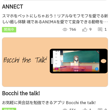
ANNECT
スマホをペットにしちゃおう！リアルなモフモフを愛でる新
しい癒し体験 魂であるANIMAを愛でて変身できる動物を増
やしていこう！
開発中
visibility
766
thumb_up_alt
9
comment
1
Bocchi the talk!
お気軽に英会話を勉強できるアプリ Bocchi the talk!