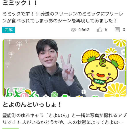
ミミック！！
ミミックです！！ 葬送のフリーレンのミミックにフリーレ
ンが食べられてしまうあのシーンを再現してみました！
完成
visibility
1662
thumb_up_alt
6
comment
0
とよのんといっしょ！
豊能町のゆるキャラ「とよのん」と一緒に写真が撮れるアプ
リです！ 人がいるかどうかや、人の状態によってとよのん