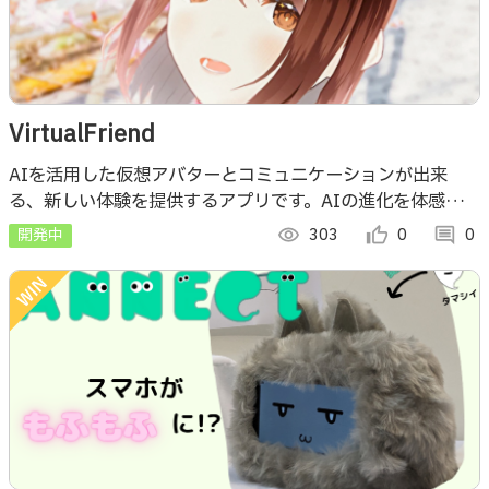
VirtualFriend
AIを活用した仮想アバターとコミュニケーションが出来
る、新しい体験を提供するアプリです。AIの進化を体感して
みませんか？
開発中
visibility
303
thumb_up_alt
0
comment
0