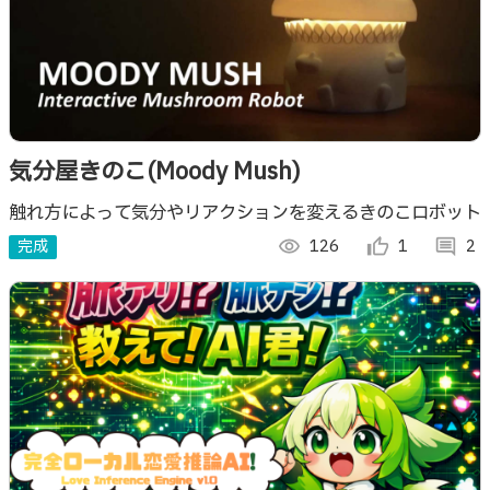
気分屋きのこ(Moody Mush)
触れ方によって気分やリアクションを変えるきのこロボット
完成
visibility
126
thumb_up_alt
1
comment
2