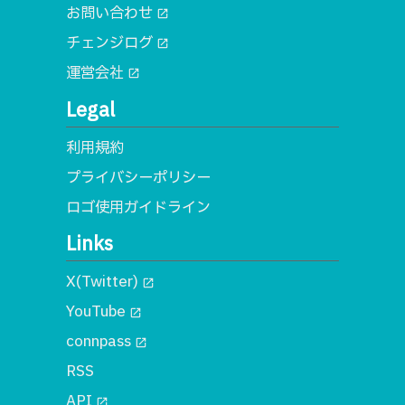
お問い合わせ
open_in_new
チェンジログ
open_in_new
運営会社
open_in_new
Legal
利用規約
プライバシーポリシー
ロゴ使用ガイドライン
Links
X(Twitter)
open_in_new
YouTube
open_in_new
connpass
open_in_new
RSS
API
open_in_new