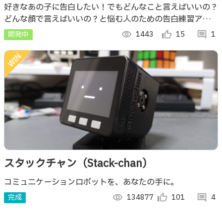
ぇくと♥らぶ」
好きなあの子に告白したい！でもどんなこと言えばいいの？
どんな顔で言えばいいの？と悩む人のための告白練習アプリ
です。 言葉と表情の2つの軸で告白を評価し、フィードバッ
開発中
visibility
1443
thumb_up_alt
15
comment
1
クをもらいながら練習ができます。
スタックチャン（Stack-chan）
コミュニケーションロボットを、あなたの手に。
完成
visibility
134877
thumb_up_alt
101
comment
4