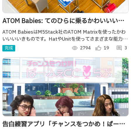
ATOM Babies: てのひらに乗るかわいいいき
もの
ATOM BabiesはM5Stack社のATOM Matrixを使ったかわ
いいいいきものです。HatやUnitを使ってさまざまな能力を
持つATOM Babiesをつくることができます。
完成
visibility
2794
thumb_up_alt
19
comment
3
告白練習アプリ「チャンスをつかめ！ぱーふ