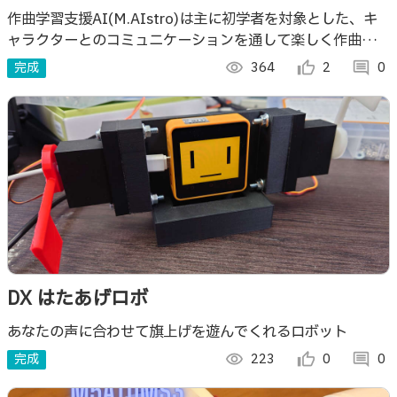
作曲学習支援AI(M.AIstro)は主に初学者を対象とした、キ
ャラクターとのコミュニケーションを通して楽しく作曲の基
礎であるコード理論を学習できるアプリ。独自の電子楽器で
完成
visibility
364
thumb_up_alt
2
comment
0
簡単操作。
DX はたあげロボ
あなたの声に合わせて旗上げを遊んでくれるロボット
完成
visibility
223
thumb_up_alt
0
comment
0