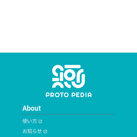
About
使い方
open_in_new
お知らせ
open_in_new