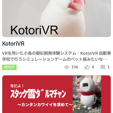
KotoriVR
VRを用いた小鳥の擬似飼育体験システム：KotoriVR 自動車
学校で行うシミュレーションゲームのペット版みたいなもの
で，買（飼）う前に基礎的な知識を身につけてもらうことを
開発中
visibility
336
thumb_up_alt
4
comment
1
目的としています．