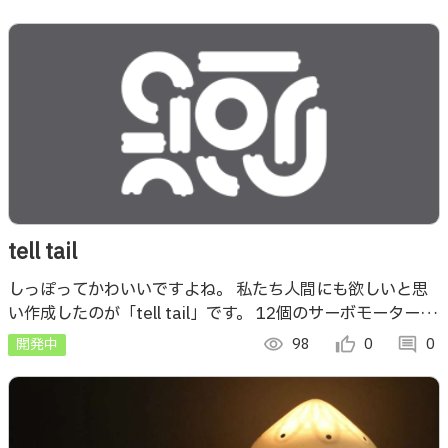
tell tail
しっぽってかわいいですよね。 私たち人間にも欲しいと思
い作成したのが「tell tail」です。 12個のサーボモーターで
ワイヤーを制御し、上下左右に動かすことができます。 音
開発中
visibility
98
thumb_up_alt
0
comment
0
はかわいくないです。