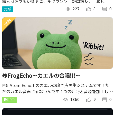
蓋にカメラをかざすと、キャラクターが出現し、一緒にミニ
ゲームを楽しむことができる。
完成
visibility
227
thumb_up_alt
8
comment
0
🐸FrogEcho〜カエルの合唱!!!〜
M5 Atom Echo用のカエルの鳴き声再生システムです！た
だのカエル音声じゃないんです!1つのｹﾞｺｯと音源を加工し個
体差表現！複数atomで同期！リアルなカエルの合唱が聞こ
開発中
visibility
1850
thumb_up_alt
9
comment
0
えるよ！