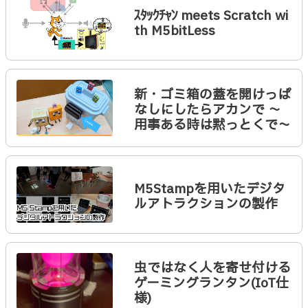
ｽﾀｯｸﾁｬﾝ meets Scratch wi
th M5bitLess
新・ゴミ箱の蓋を開けっぱ
なしにしたらアカンで 〜
用事ある時は黙っとくで〜
M5Stampを用いたデジタ
ルアトラクションの製作
虫ではなく人を寄せ付ける
ゲーミングランタン(IoT仕
様)