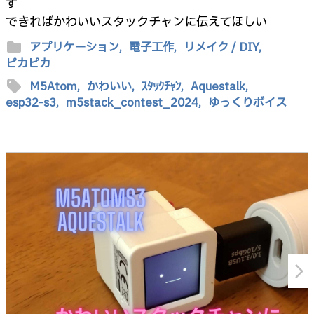
す
できればかわいいスタックチャンに伝えてほしい
folder
アプリケーション,
電子工作,
リメイク / DIY,
ピカピカ
sell
M5Atom,
かわいい,
ｽﾀｯｸﾁｬﾝ,
Aquestalk,
esp32-s3,
m5stack_contest_2024,
ゆっくりボイス
arrow_forward_ios