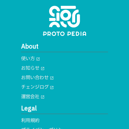
About
使い方
open_in_new
お知らせ
open_in_new
お問い合わせ
open_in_new
チェンジログ
open_in_new
運営会社
open_in_new
Legal
利用規約