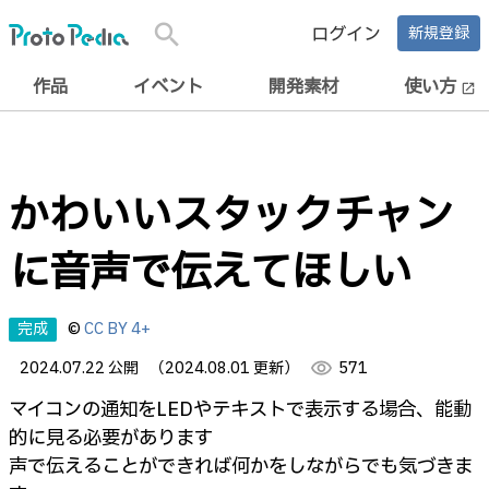
search
ログイン
新規登録
作品
イベント
開発素材
使い方
open_in_new
かわいいスタックチャン
に音声で伝えてほしい
完成
©
CC BY 4+
2024.07.22 公開
（2024.08.01 更新）
visibility
571
マイコンの通知をLEDやテキストで表示する場合、能動
的に見る必要があります
声で伝えることができれば何かをしながらでも気づきま