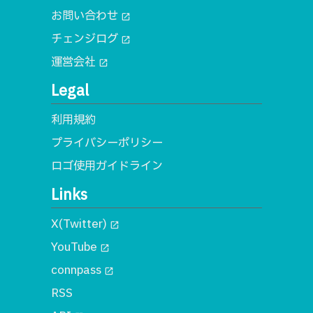
お問い合わせ
open_in_new
チェンジログ
open_in_new
運営会社
open_in_new
Legal
利用規約
プライバシーポリシー
ロゴ使用ガイドライン
Links
X(Twitter)
open_in_new
YouTube
open_in_new
connpass
open_in_new
RSS