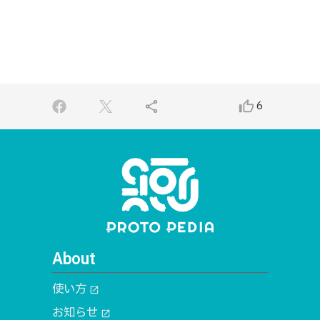
share
thumb_up_alt
6
About
使い方
open_in_new
お知らせ
open_in_new