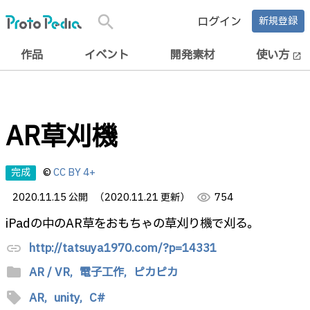
search
ログイン
新規登録
作品
イベント
開発素材
使い方
open_in_new
AR草刈機
完成
©
CC BY 4+
2020.11.15 公開
（2020.11.21 更新）
visibility
754
iPadの中のAR草をおもちゃの草刈り機で刈る。
http://tatsuya1970.com/?p=14331
link
folder
AR / VR,
電子工作,
ピカピカ
sell
AR,
unity,
C#