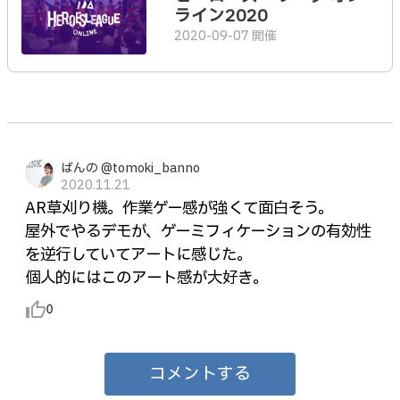
ライン2020
2020-09-07 開催
ばんの @tomoki_banno
2020.11.21
AR草刈り機。作業ゲー感が強くて面白そう。
屋外でやるデモが、ゲーミフィケーションの有効性
を逆行していてアートに感じた。
個人的にはこのアート感が大好き。
thumb_up_alt
0
コメントする