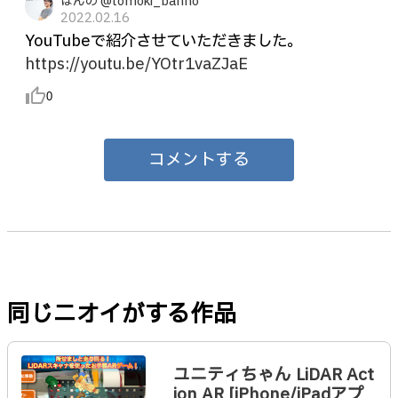
ばんの @tomoki_banno
2022.02.16
YouTubeで紹介させていただきました。
https://youtu.be/YOtr1vaZJaE
thumb_up_alt
0
コメントする
同じニオイがする作品
ユニティちゃん LiDAR Act
ion AR [iPhone/iPadアプ