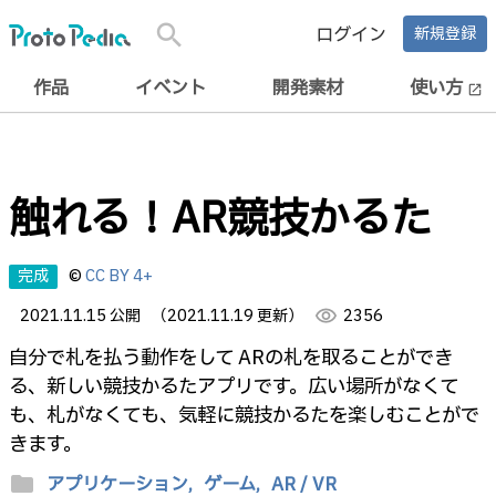
search
ログイン
新規登録
作品
イベント
開発素材
使い方
open_in_new
触れる！AR競技かるた
完成
©
CC BY 4+
2021.11.15 公開
（2021.11.19 更新）
visibility
2356
自分で札を払う動作をして ARの札を取ることができ
る、新しい競技かるたアプリです。広い場所がなくて
も、札がなくても、気軽に競技かるたを楽しむことがで
きます。
folder
アプリケーション,
ゲーム,
AR / VR