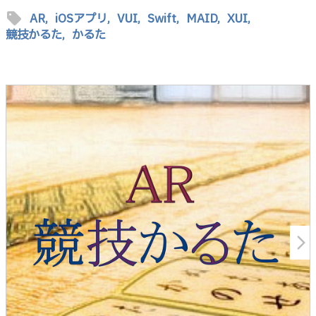
sell
AR,
iOSアプリ,
VUI,
Swift,
MAID,
XUI,
競技かるた,
かるた
arrow_forward_ios