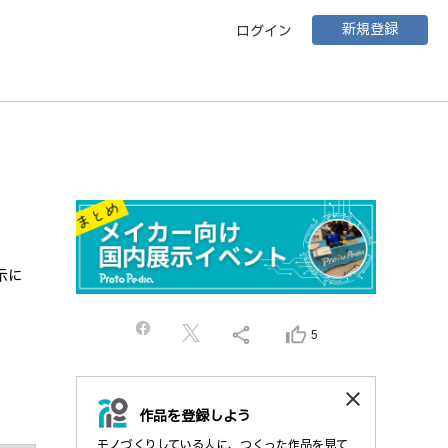
新規登録
ログイン
示に
share
thumb_up_alt
5
close
作品を登録しよう
モノづくりしている人に、つくった作品を見て