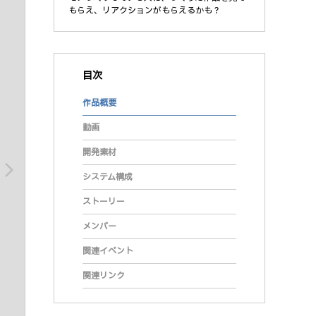
もらえ、リアクションがもらえるかも？
目次
作品概要
動画
開発素材
arrow_forward_ios
システム構成
ストーリー
メンバー
関連イベント
関連リンク