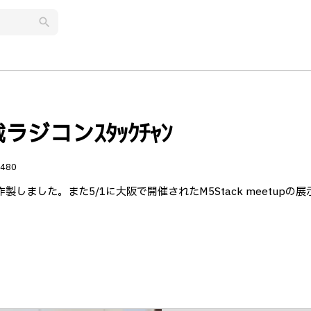
search
ジコンｽﾀｯｸﾁｬﾝ
480
思い作製しました。また5/1に大阪で開催されたM5Stack meetupの展