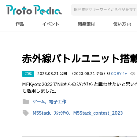
作品
イベント
開発素材
使い方
open_in_new
赤外線バトルユニット搭載ラ
完成
2023.08.21 公開
（2023.08.21 更新）
©
CC BY 4+
visibility
MFKyoto2023でNiiさんのｽﾀﾝｸﾁｬﾝと戦わせたいと
も活用しました。
folder
ゲーム,
電子工作
sell
M5Stack,
ｽﾀｯｸﾁｬﾝ,
M5Stack_contest_2023