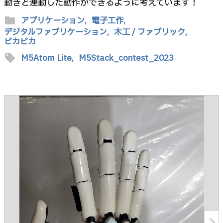
動きと連動した動作ができるように考えています！
folder
アプリケーション,
電子工作,
デジタルファブリケーション,
木工 / ファブリック,
ピカピカ
sell
M5Atom Lite,
M5Stack_contest_2023
arrow_forward_ios