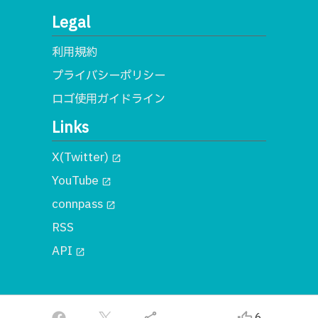
Legal
利用規約
プライバシーポリシー
ロゴ使用ガイドライン
Links
X(Twitter)
open_in_new
YouTube
open_in_new
connpass
open_in_new
RSS
API
open_in_new
© 2018 一般社団法人MA
6