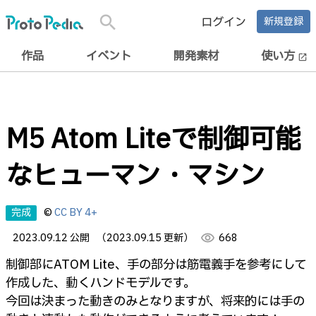
search
ログイン
新規登録
作品
イベント
開発素材
使い方
open_in_new
M5 Atom Liteで制御可能
なヒューマン・マシン
完成
©
CC BY 4+
2023.09.12 公開
（2023.09.15 更新）
visibility
668
制御部にATOM Lite、手の部分は筋電義手を参考にして
作成した、動くハンドモデルです。
今回は決まった動きのみとなりますが、将来的には手の