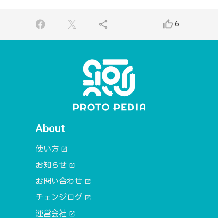
share
thumb_up_alt
6
About
使い方
open_in_new
お知らせ
open_in_new
お問い合わせ
open_in_new
チェンジログ
open_in_new
運営会社
open_in_new