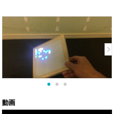
arrow_forward_ios
動画