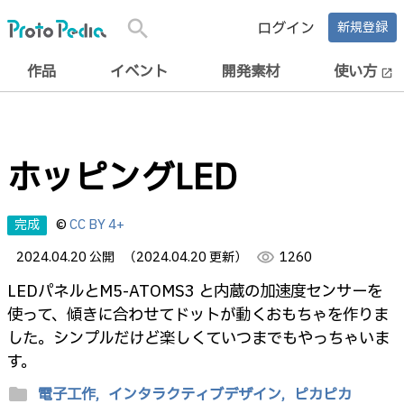
search
ログイン
新規登録
作品
イベント
開発素材
使い方
open_in_new
ホッピングLED
完成
©
CC BY 4+
2024.04.20 公開
（2024.04.20 更新）
visibility
1260
LEDパネルとM5-ATOMS3 と内蔵の加速度センサーを
使って、傾きに合わせてドットが動くおもちゃを作りま
した。シンプルだけど楽しくていつまでもやっちゃいま
す。
folder
電子工作,
インタラクティブデザイン,
ピカピカ