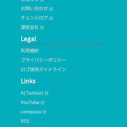
お問い合わせ
open_in_new
チェンジログ
open_in_new
運営会社
open_in_new
Legal
利用規約
プライバシーポリシー
ロゴ使用ガイドライン
Links
X(Twitter)
open_in_new
YouTube
open_in_new
connpass
open_in_new
RSS