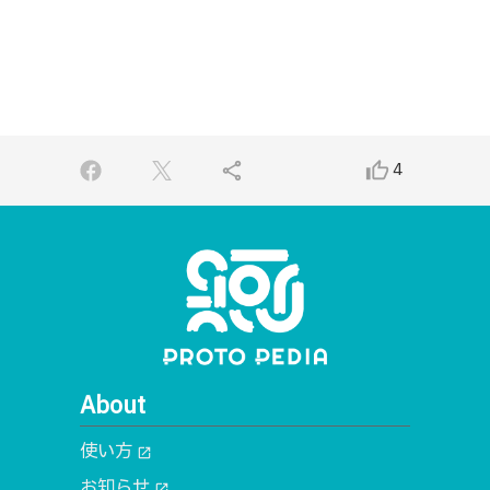
share
thumb_up_alt
4
About
使い方
open_in_new
お知らせ
open_in_new