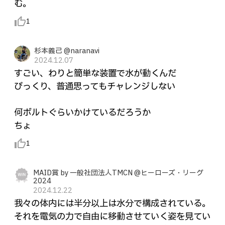
む。
thumb_up_alt
1
杉本義己 @naranavi
2024.12.07
すごい、わりと簡単な装置で水が動くんだ
びっくり、普通思ってもチャレンジしない
何ボルトぐらいかけているだろうか
ちょ
thumb_up_alt
1
MAID賞 by 一般社団法人TMCN @ヒーローズ・リーグ
2024
2024.12.22
我々の体内には半分以上は水分で構成されている。
それを電気の力で自由に移動させていく姿を見てい