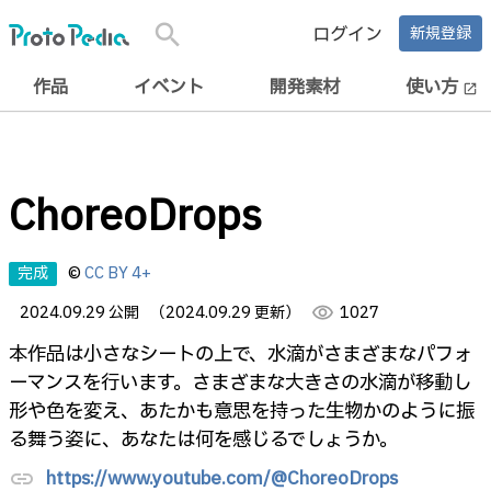
search
ログイン
新規登録
作品
イベント
開発素材
使い方
open_in_new
ChoreoDrops
完成
©
CC BY 4+
2024.09.29 公開
（2024.09.29 更新）
visibility
1027
本作品は小さなシートの上で、水滴がさまざまなパフォ
ーマンスを行います。さまざまな大きさの水滴が移動し
形や色を変え、あたかも意思を持った生物かのように振
る舞う姿に、あなたは何を感じるでしょうか。
https://www.youtube.com/@ChoreoDrops
link