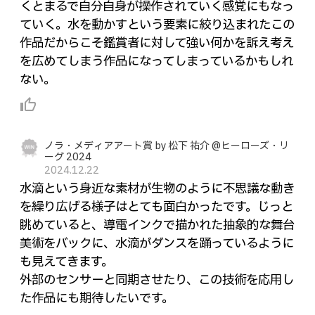
くとまるで自分自身が操作されていく感覚にもなっ
ていく。水を動かすという要素に絞り込まれたこの
作品だからこそ鑑賞者に対して強い何かを訴え考え
を広めてしまう作品になってしまっているかもしれ
ない。
thumb_up_alt
ノラ・メディアアート賞 by 松下 祐介 @ヒーローズ・リ
ーグ 2024
2024.12.22
水滴という身近な素材が生物のように不思議な動き
を繰り広げる様子はとても面白かったです。じっと
眺めていると、導電インクで描かれた抽象的な舞台
美術をバックに、水滴がダンスを踊っているように
も見えてきます。
外部のセンサーと同期させたり、この技術を応用し
た作品にも期待したいです。