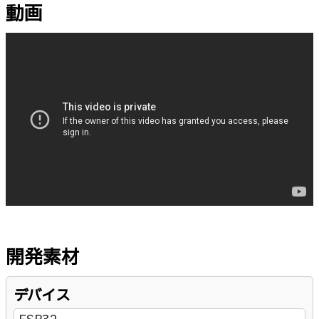
動画
開発素材
デバイス