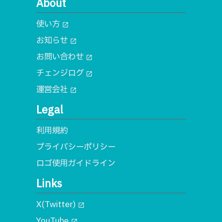
About
使い方
open_in_new
お知らせ
open_in_new
お問い合わせ
open_in_new
チェンジログ
open_in_new
運営会社
open_in_new
Legal
利用規約
プライバシーポリシー
ロゴ使用ガイドライン
Links
X(Twitter)
open_in_new
YouTube
open_in_new