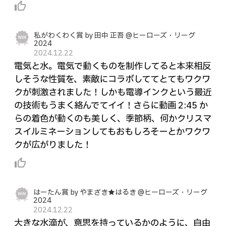
thumb_up_alt
私がわくわく賞 by 田中 正吾 @ヒーローズ・リーグ
2024
2024.12.22
電気と水。電気で動くものを制作してると本来相反
しそうな性質を、素敵にコラボしててとてもワクワ
クが刺激されました！しかも電導インクという最近
の技術もうまく絡んでてイイ！さらに動画 2:45 か
らの着色が動くのも美しく、季節柄、何かクリスマ
スイルミネーションしてもおもしろそーとかワクワ
クが広がりました！
thumb_up_alt
はーたん賞 by やまざき★はるき @ヒーローズ・リーグ
2024
2024.12.22
大きな水滴が、意思を持っているかのように、自由