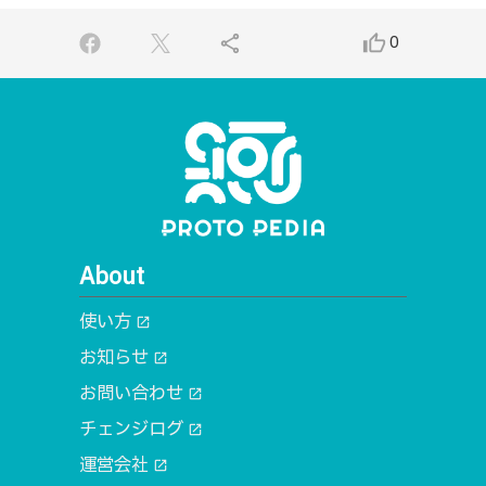
share
thumb_up_alt
0
About
使い方
open_in_new
お知らせ
open_in_new
お問い合わせ
open_in_new
チェンジログ
open_in_new
運営会社
open_in_new