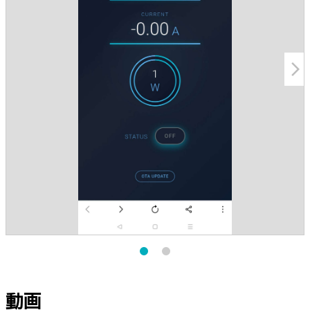
arrow_forward_ios
動画