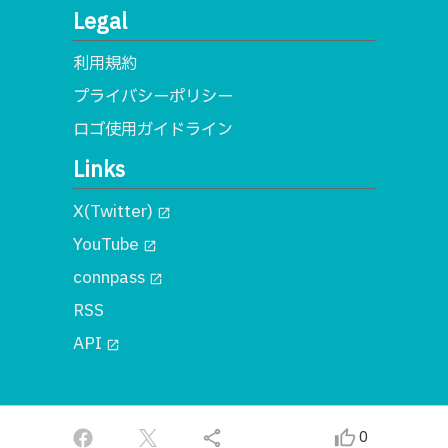
Legal
利用規約
プライバシーポリシー
ロゴ使用ガイドライン
Links
X(Twitter)
open_in_new
YouTube
open_in_new
connpass
open_in_new
RSS
API
open_in_new
© 2018 一般社団法人MA
share
thumb_up_alt
0