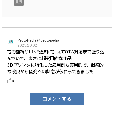
ProtoPedia @protopedia
2025.10.02
電力監視やLINE通知に加えてOTA対応まで盛り込
んでいて、まさに超実用的な作品！
3Dプリンタに特化した応用例も実用的で、継続的
な改良から開発への熱意が伝わってきました
thumb_up_alt
0
コメントする