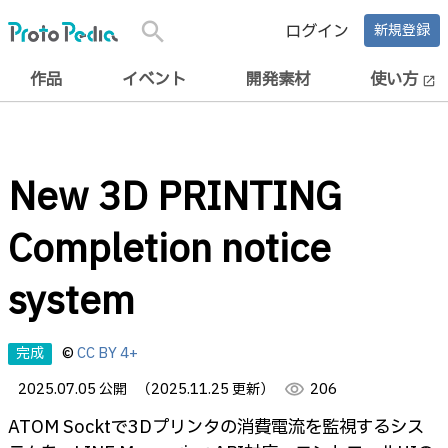
search
ログイン
新規登録
作品
イベント
開発素材
使い方
open_in_new
New 3D PRINTING
Completion notice
system
完成
©
CC BY 4+
2025.07.05 公開
（2025.11.25 更新）
visibility
206
ATOM Socktで3Dプリンタの消費電流を監視するシス