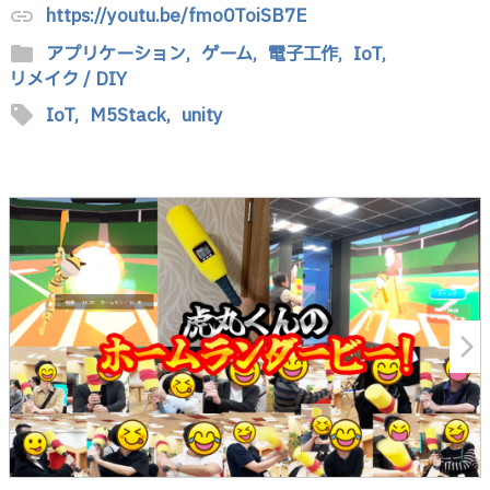
https://youtu.be/fmo0ToiSB7E
link
folder
アプリケーション,
ゲーム,
電子工作,
IoT,
リメイク / DIY
sell
IoT,
M5Stack,
unity
arrow_forward_ios