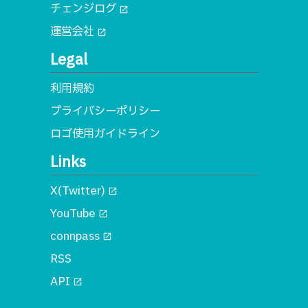
チェンジログ
open_in_new
運営会社
open_in_new
Legal
利用規約
プライバシーポリシー
ロゴ使用ガイドライン
Links
X(Twitter)
open_in_new
YouTube
open_in_new
connpass
open_in_new
RSS
API
open_in_new