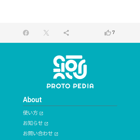
share
thumb_up_alt
7
About
使い方
open_in_new
お知らせ
open_in_new
お問い合わせ
open_in_new