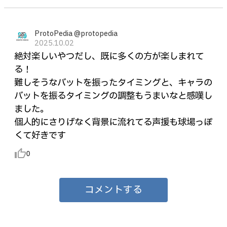
ProtoPedia @protopedia
2025.10.02
絶対楽しいやつだし、既に多くの方が楽しまれて
る！
難しそうなバットを振ったタイミングと、キャラの
バットを振るタイミングの調整もうまいなと感嘆し
ました。
個人的にさりげなく背景に流れてる声援も球場っぽ
くて好きです
thumb_up_alt
0
コメントする