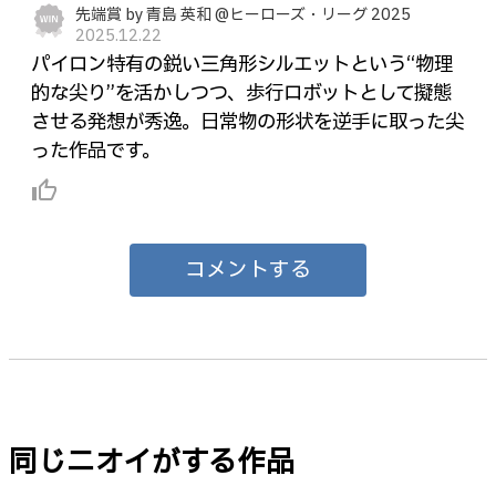
先端賞 by 青島 英和 @ヒーローズ・リーグ 2025
2025.12.22
パイロン特有の鋭い三角形シルエットという“物理
的な尖り”を活かしつつ、歩行ロボットとして擬態
させる発想が秀逸。日常物の形状を逆手に取った尖
った作品です。
thumb_up_alt
コメントする
同じニオイがする作品