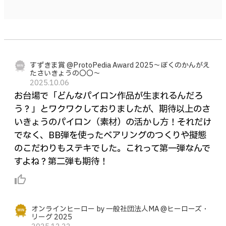
すずきま賞 @ProtoPedia Award 2025〜ぼくのかんがえ
たさいきょうの〇〇〜
2025.10.06
お台場で「どんなパイロン作品が生まれるんだろ
う？」とワクワクしておりましたが、期待以上のさ
いきょうのパイロン（素材）の活かし方！それだけ
でなく、BB弾を使ったベアリングのつくりや擬態
のこだわりもステキでした。これって第一弾なんで
すよね？第二弾も期待！
thumb_up_alt
オンラインヒーロー by 一般社団法人MA @ヒーローズ・
リーグ 2025