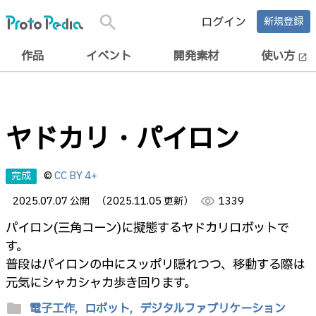
search
ログイン
新規登録
作品
イベント
開発素材
使い方
open_in_new
ヤドカリ・パイロン
完成
©
CC BY 4+
2025.07.07 公開
（2025.11.05 更新）
visibility
1339
パイロン(三角コーン)に擬態するヤドカリロボットで
す。
普段はパイロンの中にスッポリ隠れつつ、移動する際は
元気にシャカシャカ歩き回ります。
folder
電子工作,
ロボット,
デジタルファブリケーション