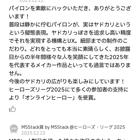
2025.12.22
パイロンを素敵にハックいただき、ありがとうござ
います！
普段は静かに佇むパイロンが、実はヤドカリという
という擬態表現。ヤドカリっぽさを追求し高い精度
でそれを実現する機構とUX。細部までの制作のこ
だわり。どれをとっても本当に素晴らしく、お披露
目からの半年間様々な人を笑顔にしてきた2025年
を代表するメイカー作品といっても過言ではありま
せん。
今後のヤドカリの広がりも楽しみにしています！
ヒーローズリーグ2025にて多くの参加者の支持に
より「オンラインヒーロー」を受賞。
thumb_up_alt
M5Stack賞 by M5Stack @ヒーローズ・リーグ 2025
2025.12.22