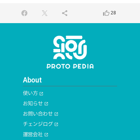
share
thumb_up_alt
28
About
使い方
open_in_new
お知らせ
open_in_new
お問い合わせ
open_in_new
チェンジログ
open_in_new
運営会社
open_in_new