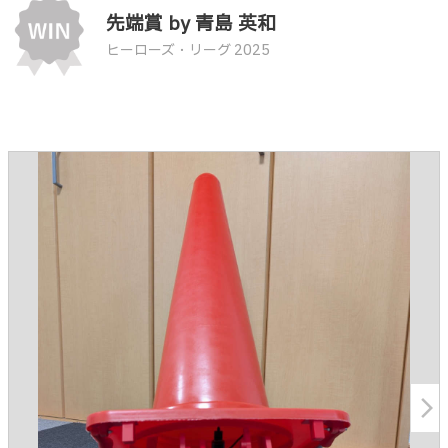
先端賞 by 青島 英和
ヒーローズ・リーグ 2025
arrow_forward_ios