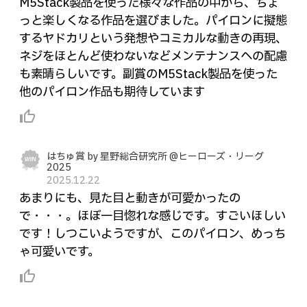
M5Stack製品を使った様々な作品の中から、ちょ
っと楽しくなる作品を選びました。パイロンに擬態
するヤドカリという発想やコミカルな動きの再現、
ネジをほとんど使わないなどメンテナンスへの配慮
も素晴らしいです。副賞のM5Stack製品を使った
他のパイロン作品も期待しています
thumb_up_alt
はちゅ賞 by 星野総合研究所 @ヒーローズ・リーグ
2025
2025.12.22
あまりにも、見た目と動きが可愛かったの
で・・・。ほぼ一目惚れな感じです。すごいほしい
です！しつこいようですが、このパイロン、めっち
ゃ可愛いです。
thumb_up_alt