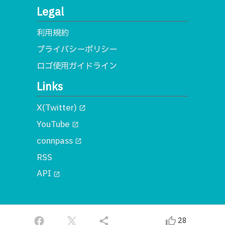
Legal
利用規約
プライバシーポリシー
ロゴ使用ガイドライン
Links
X(Twitter)
open_in_new
YouTube
open_in_new
connpass
open_in_new
RSS
API
open_in_new
© 2018 一般社団法人MA
share
thumb_up_alt
28