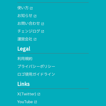
使い方
open_in_new
お知らせ
open_in_new
お問い合わせ
open_in_new
チェンジログ
open_in_new
運営会社
open_in_new
Legal
利用規約
プライバシーポリシー
ロゴ使用ガイドライン
Links
X(Twitter)
open_in_new
YouTube
open_in_new