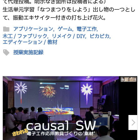
て代理投稿。明示なき箇所は投稿者による）
生活単元学習「なつまつりをしよう」出し物の一つとし
て、振動エキサイター付きの打ち上げ花火。
folder
アプリケーション,
ゲーム,
電子工作,
木工 / ファブリック,
リメイク / DIY,
ピカピカ,
エディケーション / 教材
sell
授業実施記録
arrow_forward_ios