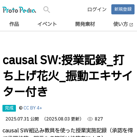
search
ログイン
新規登録
作品
イベント
開発素材
使い方
open_in_new
causal SW:授業記録_打
ち上げ花火_振動エキサイ
ター付き
完成
©
CC BY 4+
2025.07.31 公開
（2025.08.03 更新）
visibility
827
causal SW組込み教具を使った授業実施記録（承認を得